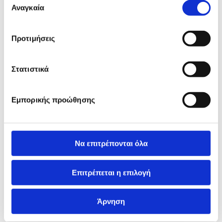
των υπηρεσιών τους.
Αναγκαία
συγκατάθεσης
Προτιμήσεις
Στατιστικά
Εμπορικής προώθησης
Να επιτρέπονται όλα
Επιτρέπεται η επιλογή
Άρνηση