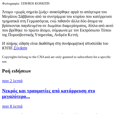
Φωτογραφία: STAVROS KONIOTIS
Άτομο «χωρίς σημεία ζωής» ανασύρθηκε αργά το απόγευμα του
Μεγάλου Σάββατου από τα συντρίμμια του κτιρίου που κατέρρευσε
τμηματικά στη Γερμασόγεια, ενώ πιθανόν άλλα δύο άτομα να
βρίσκονται παγιδευμένα σε δωμάτιο διαμερίσματος, δίπλα από αυτό
που βρέθηκε το πρώτο άτομο, σύμφωνα με τον Εκπρόσωπο Τύπου
της Πυροσβεστικής Υπηρεσίας, Ανδρέα Κεττή.
Η πλήρης είδηση είναι διαθέσιμη στη συνδρομητική ιστοσελίδα του
ΚΥΠΕ.
Σύνδεση
Copyrights belong to the CNA and are only granted to subscribers for a specific
use.
Ροή ειδήσεων
πριν 2 λεπτά
Νεκρός και τραυματίες από κατάρρευση στο
μεγαλύτερο...
πριν 8 λεπτά