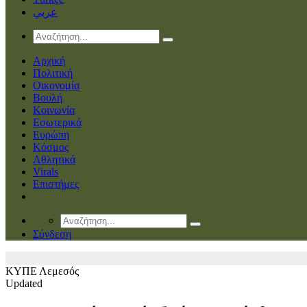
عربي
Αρχική
Πολιτική
Οικονομία
Βουλή
Κοινωνία
Εσωτερικά
Ευρώπη
Κόσμος
Αθλητικά
Virals
Επιστήμες
Σύνδεση
ΚΥΠΕ
Λεμεσός
Updated