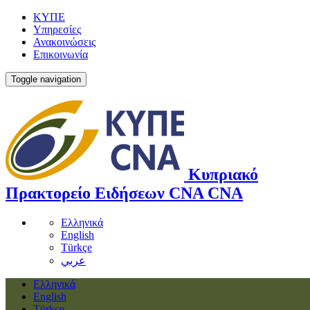
ΚΥΠΕ
Υπηρεσίες
Ανακοινώσεις
Επικοινωνία
Toggle navigation
Κυπριακό
Πρακτορείο Ειδήσεων
CNA
CNA
Ελληνικά
English
Türkçe
عربي
Ελληνικά
English
Türkçe