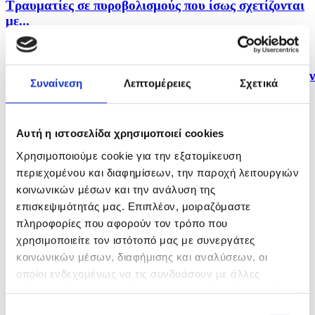
Τραυματίες σε πυροβολισμούς που ίσως σχετίζονται
με...
πριν 12 λεπτά
Ο Νετανιάχου απορρίπτει το σχέδιο των ΗΠΑ για την
Συναίνεση
Λεπτομέρειες
Σχετικά
Γάζα...
πριν 18 λεπτά
Αυτή η ιστοσελίδα χρησιμοποιεί cookies
Χάλκινα μετάλλια ο Γ. Γρηγορίου και η Εθνική
Χρησιμοποιούμε cookie για την εξατομίκευση
Ομάδα...
περιεχομένου και διαφημίσεων, την παροχή λειτουργιών
πριν 22 λεπτά
κοινωνικών μέσων και την ανάλυση της
επισκεψιμότητάς μας. Επιπλέον, μοιραζόμαστε
Οι ΗΠΑ να δεχτούν όλους τους όρους για να ανοίξει
πληροφορίες που αφορούν τον τρόπο που
το...
χρησιμοποιείτε τον ιστότοπό μας με συνεργάτες
κοινωνικών μέσων, διαφήμισης και αναλύσεων, οι
οποίοι ενδεχομένως να τις συνδυάσουν με άλλες
πληροφορίες που τους έχετε παραχωρήσει ή τις οποίες
έχουν συλλέξει σε σχέση με την από μέρους σας χρήση
Επιλογή