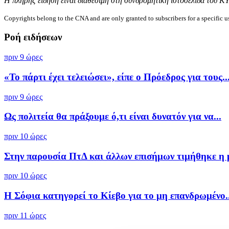
Η πλήρης είδηση είναι διαθέσιμη στη συνδρομητική ιστοσελίδα του Κ
Copyrights belong to the CNA and are only granted to subscribers for a specific u
Ροή ειδήσεων
πριν 9 ώρες
«Το πάρτι έχει τελειώσει», είπε ο Πρόεδρος για τους..
πριν 9 ώρες
Ως πολιτεία θα πράξουμε ό,τι είναι δυνατόν για να...
πριν 10 ώρες
Στην παρουσία ΠτΔ και άλλων επισήμων τιμήθηκε η 
πριν 10 ώρες
Η Σόφια κατηγορεί το Κίεβο για το μη επανδρωμένο..
πριν 11 ώρες