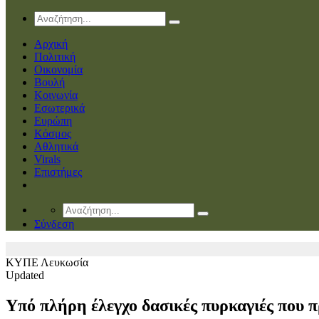
Αρχική
Πολιτική
Οικονομία
Βουλή
Κοινωνία
Εσωτερικά
Ευρώπη
Κόσμος
Αθλητικά
Virals
Επιστήμες
Σύνδεση
ΚΥΠΕ
Λευκωσία
Updated
Υπό πλήρη έλεγχο δασικές πυρκαγιές που