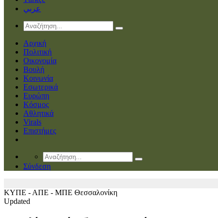
عربي
Αρχική
Πολιτική
Οικονομία
Βουλή
Κοινωνία
Εσωτερικά
Ευρώπη
Κόσμος
Αθλητικά
Virals
Επιστήμες
Σύνδεση
ΚΥΠΕ - ΑΠΕ - ΜΠΕ
Θεσσαλονίκη
Updated