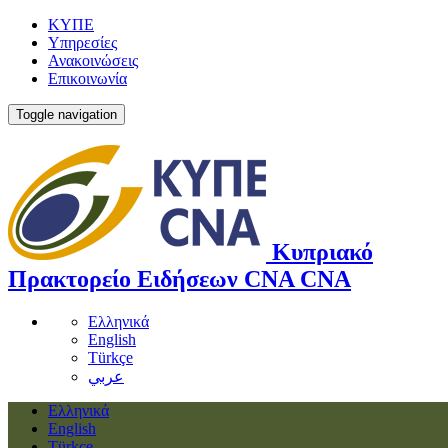
ΚΥΠΕ
Υπηρεσίες
Ανακοινώσεις
Επικοινωνία
Toggle navigation
Κυπριακό
Πρακτορείο Ειδήσεων
CNA
CNA
Ελληνικά
English
Türkçe
عربي
Ελληνικά
English
Türkçe