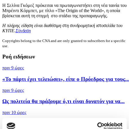
Η Σελίνα Γκόμεζ πρόκειται να πρωταγωνιστήσει στη νέα ταινία του
Μπρέιντι Κόρμπετ, με τίτλο «The Origin of the World», η οποία
βρίσκεται αυτή τη στιγμή στο στάδιο της προπαραγωγής.
Η πλήρης είδηση είναι διαθέσιμη στη συνδρομητική ιστοσελίδα του
ΚΥΠΕ.
Σύνδεση
Copyrights belong to the CNA and are only granted to subscribers for a specific
use.
Ροή ειδήσεων
πριν 9 ώρες
«Το πάρτι έχει τελειώσει», είπε ο Πρόεδρος για τους..
πριν 9 ώρες
Ως πολιτεία θα πράξουμε ό,τι είναι δυνατόν για να...
πριν 10 ώρες
Στην παρουσία ΠτΔ και άλλων επισήμων τιμήθηκε η