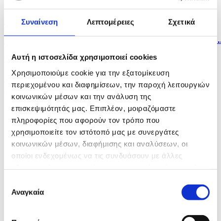
μνήμη...
πριν 10 ώρες
Συναίνεση
Λεπτομέρειες
Σχετικά
Η Σόφια κατηγορεί το Κίεβο για το μη επανδρωμένο..
Αυτή η ιστοσελίδα χρησιμοποιεί cookies
πριν 11 ώρες
Χρησιμοποιούμε cookie για την εξατομίκευση
Λίβανος: Η Βηρυτός αναφέρει ισραηλινή εισβολή σε
περιεχομένου και διαφημίσεων, την παροχή λειτουργιών
ένα...
κοινωνικών μέσων και την ανάλυση της
επισκεψιμότητάς μας. Επιπλέον, μοιραζόμαστε
πληροφορίες που αφορούν τον τρόπο που
χρησιμοποιείτε τον ιστότοπό μας με συνεργάτες
κοινωνικών μέσων, διαφήμισης και αναλύσεων, οι
οποίοι ενδεχομένως να τις συνδυάσουν με άλλες
πληροφορίες που τους έχετε παραχωρήσει ή τις οποίες
έχουν συλλέξει σε σχέση με την από μέρους σας χρήση
Επιλογή
των υπηρεσιών τους.
Αναγκαία
συγκατάθεσης