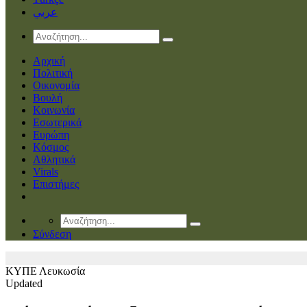
عربي
Αρχική
Πολιτική
Οικονομία
Βουλή
Κοινωνία
Εσωτερικά
Ευρώπη
Κόσμος
Αθλητικά
Virals
Επιστήμες
Σύνδεση
ΚΥΠΕ
Λευκωσία
Updated