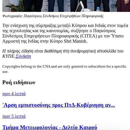
Φωτογραφία: Παγκύπριος Σύνδεσμος Επιχειρήσεων Πληροφορικής
Την ενίσχυση της σύμπραξης μεταξύ Κύπρου και Ινδιάς στον τομέα
της τεχνολογίας και της καινοτομίας, συζήτησε ο Παγκύπριος
Σύνδεσμος Επιχειρήσεων Πληροφορικής (CITEA) με τον Ύπατο
Αρμοστή της Ινδίας στην Κύπρο Shri Manish.
Η πλήρης είδηση είναι διαθέσιμη στη συνδρομητική ιστοσελίδα του
ΚΥΠΕ.
Σύνδεση
Copyrights belong to the CNA and are only granted to subscribers for a specific
use.
Ροή ειδήσεων
πριν 4 λεπτά
'Αρση εμπιστοσύνης προς ΠτΔ-Κυβέρνηση αν...
πριν 5 λεπτά
Τμήμα Μετεωρολογίας - Δελτίο Καιρού