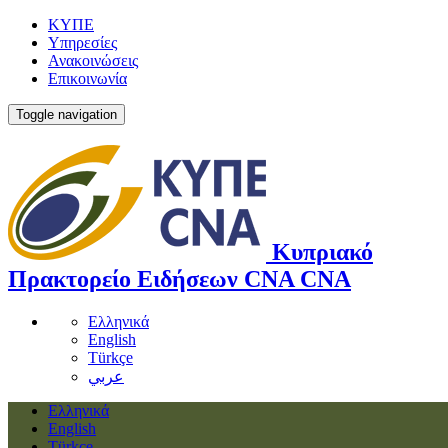
ΚΥΠΕ
Υπηρεσίες
Ανακοινώσεις
Επικοινωνία
Toggle navigation
Κυπριακό
Πρακτορείο Ειδήσεων
CNA
CNA
Ελληνικά
English
Türkçe
عربي
Ελληνικά
English
Türkçe