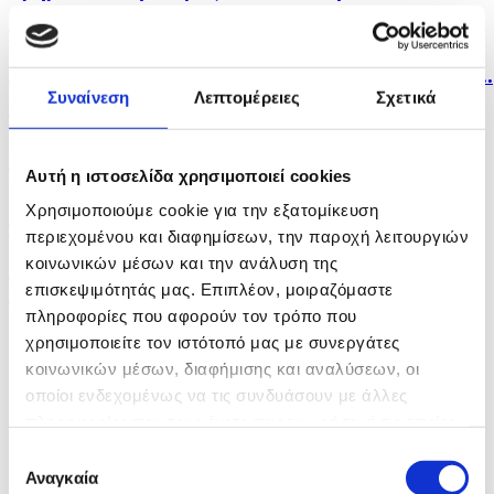
πριν 7 λεπτά
Διακινούνται αυτή την περίοδο 36.000 επιβάτες την...
Συναίνεση
Λεπτομέρειες
Σχετικά
πριν 14 λεπτά
Ποδοσφαιριστές μπορούν να εγγράφονται στα
Αυτή η ιστοσελίδα χρησιμοποιεί cookies
μητρώα...
Χρησιμοποιούμε cookie για την εξατομίκευση
πριν 16 λεπτά
περιεχομένου και διαφημίσεων, την παροχή λειτουργιών
κοινωνικών μέσων και την ανάλυση της
Αναβλήθηκε για Σεπτέμβριο η δίκη εναντίον
επισκεψιμότητάς μας. Επιπλέον, μοιραζόμαστε
Γερμανίδας...
πληροφορίες που αφορούν τον τρόπο που
χρησιμοποιείτε τον ιστότοπό μας με συνεργάτες
κοινωνικών μέσων, διαφήμισης και αναλύσεων, οι
οποίοι ενδεχομένως να τις συνδυάσουν με άλλες
πληροφορίες που τους έχετε παραχωρήσει ή τις οποίες
έχουν συλλέξει σε σχέση με την από μέρους σας χρήση
Επιλογή
των υπηρεσιών τους.
Αναγκαία
συγκατάθεσης