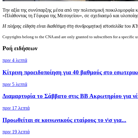
Την αξία της συνύπαρξης μέσα από την πολιτισμική ποικιλομορφία
«Πλάθοντας τη Γέφυρα της Μεσογείου», σε σχεδιασμό και υλοποίησ
Η πλήρης είδηση είναι διαθέσιμη στη συνδρομητική ιστοσελίδα του Κ
Copyrights belong to the CNA and are only granted to subscribers for a specific u
Ροή ειδήσεων
πριν 4 λεπτά
Κίτρινη προειδοποίηση για 40 βαθμούς στο εσωτερικό
πριν 5 λεπτά
Διαμαρτυρία το Σάββατο στις ΒΒ Ακρωτηρίου για νέε
πριν 17 λεπτά
Προωθείται σε κοινωνικούς εταίρους το ν\σ για...
πριν 19 λεπτά