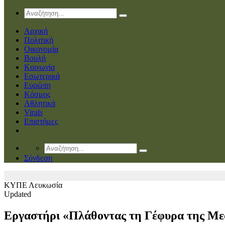
Αρχική
Πολιτική
Οικονομία
Βουλή
Κοινωνία
Εσωτερικά
Ευρώπη
Κόσμος
Αθλητικά
Virals
Επιστήμες
Σύνδεση
ΚΥΠΕ
Λευκωσία
Updated
Εργαστήρι «Πλάθοντας τη Γέφυρα της Με