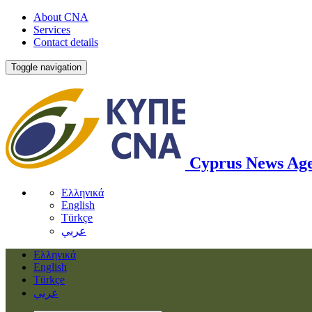
About CNA
Services
Contact details
Toggle navigation
Cyprus News Ag
Ελληνικά
English
Türkçe
عربي
Ελληνικά
English
Türkçe
عربي