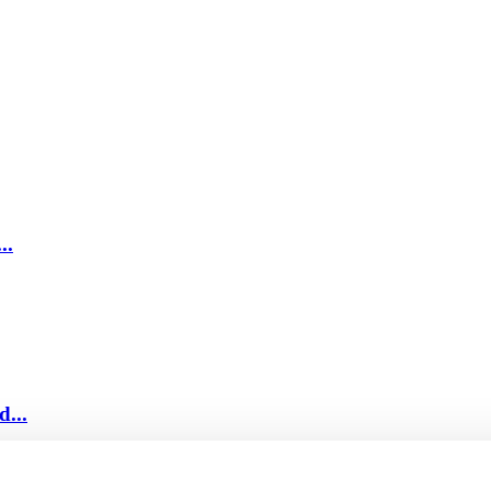
..
...