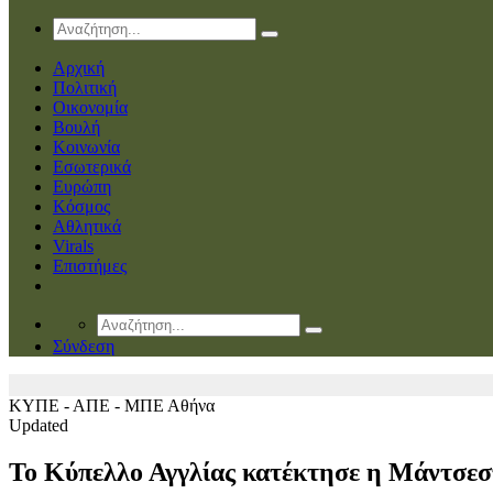
Αρχική
Πολιτική
Οικονομία
Βουλή
Κοινωνία
Εσωτερικά
Ευρώπη
Κόσμος
Αθλητικά
Virals
Επιστήμες
Σύνδεση
ΚΥΠΕ - ΑΠΕ - ΜΠΕ
Αθήνα
Updated
Το Κύπελλο Αγγλίας κατέκτησε η Μάντσεσ