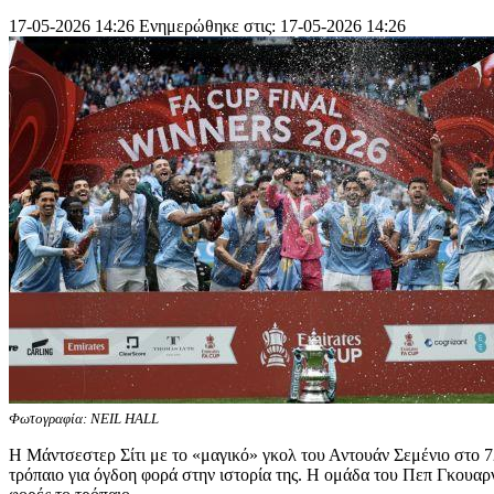
17-05-2026 14:26
Ενημερώθηκε στις: 17-05-2026 14:26
Φωτογραφία: NEIL HALL
Η Μάντσεστερ Σίτι με το «μαγικό» γκολ του Αντουάν Σεμένιο στο 7
τρόπαιο για όγδοη φορά στην ιστορία της. Η ομάδα του Πεπ Γκουαρν