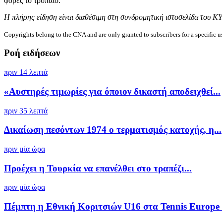
φορές το τρόπαιο.
Η πλήρης είδηση είναι διαθέσιμη στη συνδρομητική ιστοσελίδα του Κ
Copyrights belong to the CNA and are only granted to subscribers for a specific u
Ροή ειδήσεων
πριν 14 λεπτά
«Αυστηρές τιμωρίες για όποιον δικαστή αποδειχθεί...
πριν 35 λεπτά
Δικαίωση πεσόντων 1974 ο τερματισμός κατοχής, η...
πριν μία ώρα
Προέχει η Τουρκία να επανέλθει στο τραπέζι...
πριν μία ώρα
Πέμπτη η Εθνική Κοριτσιών U16 στα Tennis Europe