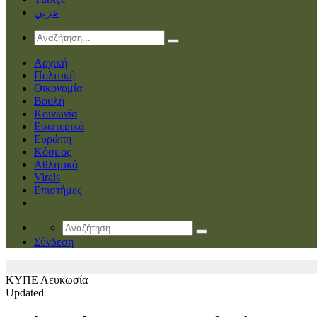
عربي
Αρχική
Πολιτική
Οικονομία
Βουλή
Κοινωνία
Εσωτερικά
Ευρώπη
Κόσμος
Αθλητικά
Virals
Επιστήμες
Σύνδεση
ΚΥΠΕ
Λευκωσία
Updated