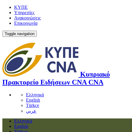
ΚΥΠΕ
Υπηρεσίες
Ανακοινώσεις
Επικοινωνία
Toggle navigation
Κυπριακό
Πρακτορείο Ειδήσεων
CNA
CNA
Ελληνικά
English
Türkçe
عربي
Ελληνικά
English
Türkçe