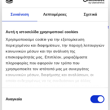
Βαρύ το φορτίο, ο Βαφεάδης έθεσε ψηλά τον πήχη,
είπε η...
Συναίνεση
Λεπτομέρειες
Σχετικά
πριν 25 λεπτά
Ισόβια κάθειρξη για Αφγανό για επίθεση στο Μόναχο
Αυτή η ιστοσελίδα χρησιμοποιεί cookies
πριν 31 λεπτά
Χρησιμοποιούμε cookie για την εξατομίκευση
Το ΤΕΠΑΚ πιστοποιήθηκε ως Κέντρο
περιεχομένου και διαφημίσεων, την παροχή λειτουργιών
Επαγγελματικής...
κοινωνικών μέσων και την ανάλυση της
επισκεψιμότητάς μας. Επιπλέον, μοιραζόμαστε
πληροφορίες που αφορούν τον τρόπο που
χρησιμοποιείτε τον ιστότοπό μας με συνεργάτες
κοινωνικών μέσων, διαφήμισης και αναλύσεων, οι
οποίοι ενδεχομένως να τις συνδυάσουν με άλλες
πληροφορίες που τους έχετε παραχωρήσει ή τις οποίες
έχουν συλλέξει σε σχέση με την από μέρους σας χρήση
Επιλογή
των υπηρεσιών τους.
Αναγκαία
συγκατάθεσης