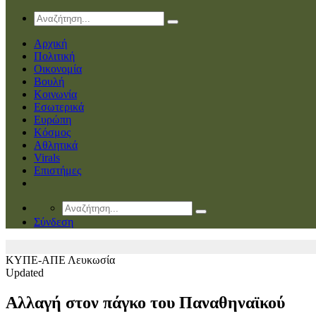
Αρχική
Πολιτική
Οικονομία
Βουλή
Κοινωνία
Εσωτερικά
Ευρώπη
Κόσμος
Αθλητικά
Virals
Επιστήμες
Σύνδεση
ΚΥΠΕ-ΑΠΕ
Λευκωσία
Updated
Αλλαγή στον πάγκο του Παναθηναϊκού