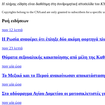
Η πλήρης είδηση είναι διαθέσιμη στη συνδρομητική ιστοσελίδα του Κ
Copyrights belong to the CNA and are only granted to subscribers for a specific u
Ροή ειδήσεων
πριν 12 λεπτά
Η Ρωσία αναφέρει ότι έπληξε δύο ακόμη φορτηγά πλο
πριν 23 λεπτά
Θύματα σεξουαλικής κακοποίησης από μέλη της Καθο
πριν μία ώρα
Το Μεξικό και το Περού ανακοίνωσαν αποκατάσταση.
πριν μία ώρα
Στο οδόφραγμα Αγίου Δομετίου οι μοτοσικλετιστές για
πριν μία ώρα