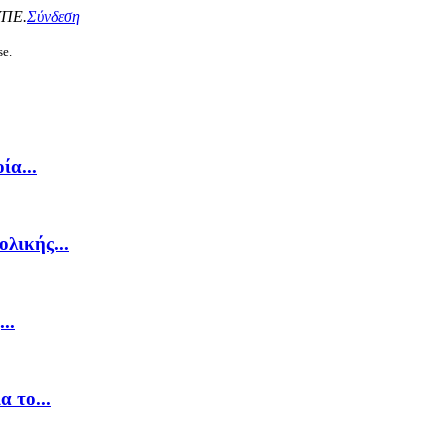
ΥΠΕ.
Σύνδεση
se.
ία...
λικής...
..
 το...