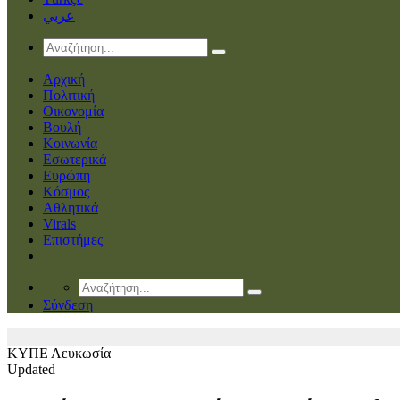
عربي
Αρχική
Πολιτική
Οικονομία
Βουλή
Κοινωνία
Εσωτερικά
Ευρώπη
Κόσμος
Αθλητικά
Virals
Επιστήμες
Σύνδεση
ΚΥΠΕ
Λευκωσία
Updated