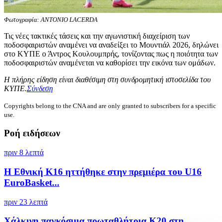
Φωτογραφία: ANTONIO LACERDA
Τις νέες τακτικές τάσεις και την αγωνιστική διαχείριση των
ποδοσφαιριστών αναμένει να αναδείξει το Μουντιάλ 2026, δηλώνει
στο ΚΥΠΕ ο Άντρος Κουλουμπρής, τονίζοντας πως η ποιότητα των
ποδοσφαιριστών αναμένεται να καθορίσει την εικόνα των ομάδων.
Η πλήρης είδηση είναι διαθέσιμη στη συνδρομητική ιστοσελίδα του
ΚΥΠΕ.
Σύνδεση
Copyrights belong to the CNA and are only granted to subscribers for a specific
use.
Ροή ειδήσεων
πριν 8 λεπτά
Η Εθνική Κ16 ηττήθηκε στην πρεμιέρα του U16
EuroBasket...
πριν 23 λεπτά
Χάλκινη παγκόσμια πρωταθλήτρια Κ20 στη