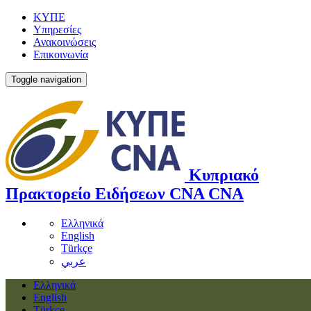
ΚΥΠΕ
Υπηρεσίες
Ανακοινώσεις
Επικοινωνία
Toggle navigation
Κυπριακό
Πρακτορείο Ειδήσεων
CNA
CNA
Ελληνικά
English
Türkçe
عربي
Ελληνικά
English
Türkçe