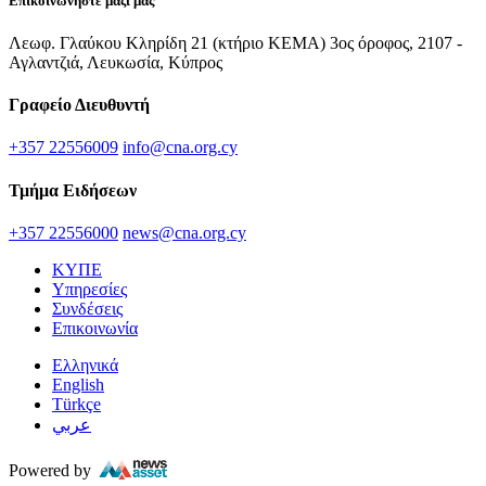
Επικοινωνήστε μαζί μας
Λεωφ. Γλαύκου Κληρίδη 21 (κτήριο ΚΕΜΑ) 3ος όροφος, 2107 -
Αγλαντζιά, Λευκωσία, Κύπρος
Γραφείο Διευθυντή
+357 22556009
info@cna.org.cy
Τμήμα Ειδήσεων
+357 22556000
news@cna.org.cy
ΚΥΠΕ
Υπηρεσίες
Συνδέσεις
Επικοινωνία
Ελληνικά
English
Türkçe
عربي
Powered by