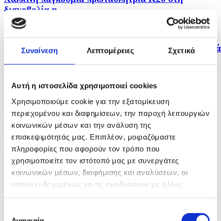
δισκοβολία η...
πριν 26 λεπτά
Αναίρεση διορισμού μέλους στο νέο ΔΣ της Cyta ζητά
Συναίνεση
Λεπτομέρειες
Σχετικά
η...
πριν 37 λεπτά
Αυτή η ιστοσελίδα χρησιμοποιεί cookies
Εκπομπή για Ομογένεια
Χρησιμοποιούμε cookie για την εξατομίκευση
περιεχομένου και διαφημίσεων, την παροχή λειτουργιών
πριν 41 λεπτά
κοινωνικών μέσων και την ανάλυση της
Καθοριστικός ο ρόλος της ανώτατης εκπαίδευσης
επισκεψιμότητάς μας. Επιπλέον, μοιραζόμαστε
λέει...
πληροφορίες που αφορούν τον τρόπο που
χρησιμοποιείτε τον ιστότοπό μας με συνεργάτες
κοινωνικών μέσων, διαφήμισης και αναλύσεων, οι
οποίοι ενδεχομένως να τις συνδυάσουν με άλλες
πληροφορίες που τους έχετε παραχωρήσει ή τις οποίες
έχουν συλλέξει σε σχέση με την από μέρους σας χρήση
Επιλογή
των υπηρεσιών τους.
Αναγκαία