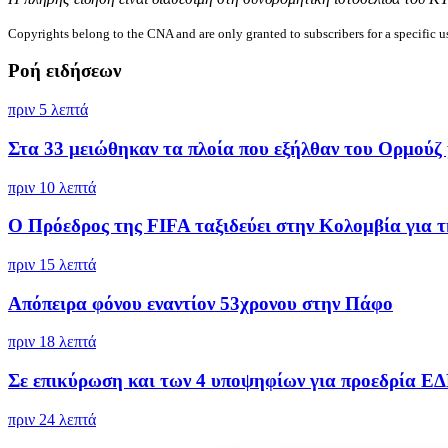
Copyrights belong to the CNA and are only granted to subscribers for a specific u
Ροή ειδήσεων
πριν 5 λεπτά
Στα 33 μειώθηκαν τα πλοία που εξήλθαν του Ορμούζ μ
πριν 10 λεπτά
Ο Πρόεδρος της FIFA ταξιδεύει στην Κολομβία για τη
πριν 15 λεπτά
Απόπειρα φόνου εναντίον 53χρονου στην Πάφο
πριν 18 λεπτά
Σε επικύρωση και των 4 υποψηφίων για προεδρία ΕΔ
πριν 24 λεπτά