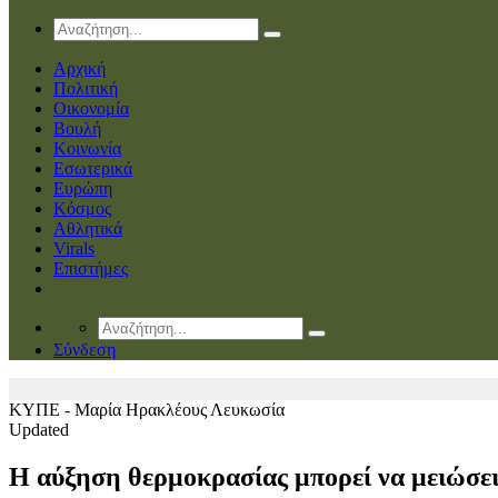
Αρχική
Πολιτική
Οικονομία
Βουλή
Κοινωνία
Εσωτερικά
Ευρώπη
Κόσμος
Αθλητικά
Virals
Επιστήμες
Σύνδεση
ΚΥΠΕ - Μαρία Ηρακλέους
Λευκωσία
Updated
Η αύξηση θερμοκρασίας μπορεί να μειώσε