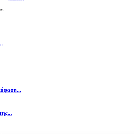
se.
..
όφαση...
ης...