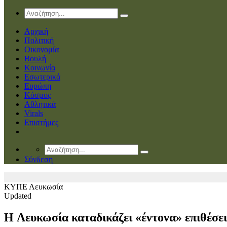
Αρχική
Πολιτική
Οικονομία
Βουλή
Κοινωνία
Εσωτερικά
Ευρώπη
Κόσμος
Αθλητικά
Virals
Επιστήμες
Σύνδεση
ΚΥΠΕ
Λευκωσία
Updated
H Λευκωσία καταδικάζει «έντονα» επιθέσει