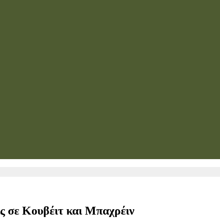
ς σε Κουβέιτ και Μπαχρέιν