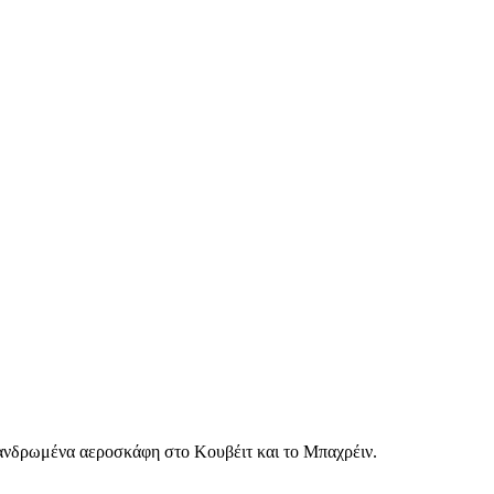
επανδρωμένα αεροσκάφη στο Κουβέιτ και το Μπαχρέιν.