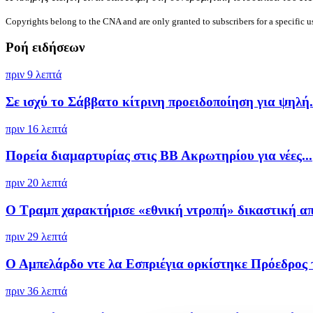
Copyrights belong to the CNA and are only granted to subscribers for a specific u
Ροή ειδήσεων
πριν 9 λεπτά
Σε ισχύ το Σάββατο κίτρινη προειδοποίηση για ψηλή.
πριν 16 λεπτά
Πορεία διαμαρτυρίας στις ΒΒ Ακρωτηρίου για νέες...
πριν 20 λεπτά
Ο Τραμπ χαρακτήρισε «εθνική ντροπή» δικαστική απ
πριν 29 λεπτά
Ο Αμπελάρδο ντε λα Εσπριέγια ορκίστηκε Πρόεδρος τ
πριν 36 λεπτά