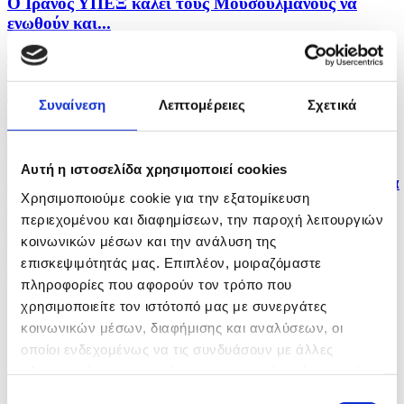
Ο Ιρανός ΥΠΕΞ καλεί τους Μουσουλμάνους να
ενωθούν και...
πριν 6 ώρες
Πολλαπλά μηνύματα από αμυντική συμφωνία Σ.
Συναίνεση
Λεπτομέρειες
Σχετικά
Αραβίας,...
πριν 6 ώρες
Αυτή η ιστοσελίδα χρησιμοποιεί cookies
Δύο νεκροί και έξι τραυματίες από ρωσικά πλήγματα
Χρησιμοποιούμε cookie για την εξατομίκευση
στο...
περιεχομένου και διαφημίσεων, την παροχή λειτουργιών
πριν 7 ώρες
κοινωνικών μέσων και την ανάλυση της
επισκεψιμότητάς μας. Επιπλέον, μοιραζόμαστε
Η Αμερικανική Γερουσία ενέκρινε νέες κυρώσεις σε
πληροφορίες που αφορούν τον τρόπο που
βάρος...
χρησιμοποιείτε τον ιστότοπό μας με συνεργάτες
κοινωνικών μέσων, διαφήμισης και αναλύσεων, οι
οποίοι ενδεχομένως να τις συνδυάσουν με άλλες
πληροφορίες που τους έχετε παραχωρήσει ή τις οποίες
έχουν συλλέξει σε σχέση με την από μέρους σας χρήση
Επιλογή