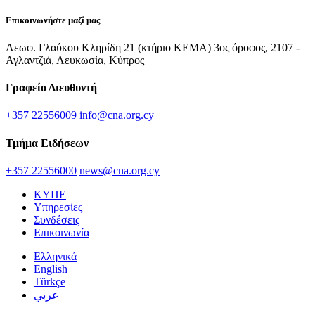
Επικοινωνήστε μαζί μας
Λεωφ. Γλαύκου Κληρίδη 21 (κτήριο ΚΕΜΑ) 3ος όροφος, 2107 -
Αγλαντζιά, Λευκωσία, Κύπρος
Γραφείο Διευθυντή
+357 22556009
info@cna.org.cy
Τμήμα Ειδήσεων
+357 22556000
news@cna.org.cy
ΚΥΠΕ
Υπηρεσίες
Συνδέσεις
Επικοινωνία
Ελληνικά
English
Türkçe
عربي