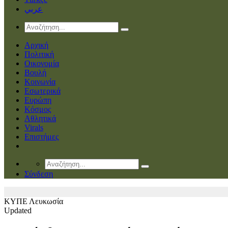
عربي
Αρχική
Πολιτική
Οικονομία
Βουλή
Κοινωνία
Εσωτερικά
Ευρώπη
Κόσμος
Αθλητικά
Virals
Επιστήμες
Σύνδεση
ΚΥΠΕ
Λευκωσία
Updated