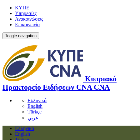
ΚΥΠΕ
Υπηρεσίες
Ανακοινώσεις
Επικοινωνία
Toggle navigation
Κυπριακό
Πρακτορείο Ειδήσεων
CNA
CNA
Ελληνικά
English
Türkçe
عربي
Ελληνικά
English
Türkçe