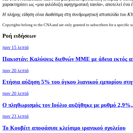
χαρακτηρίσει ως «μια φιλόδοξη αφηγηματική ταινία», αποτελεί ένα 
Η πλήρης είδηση είναι διαθέσιμη στη συνδρομητική ιστοσελίδα του Κ
Copyrights belong to the CNA and are only granted to subscribers for a specific u
Ροή ειδήσεων
πριν 15 λεπτά
Πακιστάν: Kαλύψεις διεθνών ΜΜΕ με άδεια εκτός απ
πριν 20 λεπτά
Ετήσια αύξηση 5% του όγκου λιανικού εμπορίου στην
πριν 20 λεπτά
Ο πληθωρισμός τον Ιούλιο αυξήθηκε με ρυθμό 2,9%,.
πριν 23 λεπτά
To Κουβέιτ αποφάσισε κλείσιμο ιρανικού σχολείου