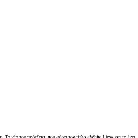
Το νέο του πρότζεκτ, που φέρει τον τίτλο «White Lies» και το έχει