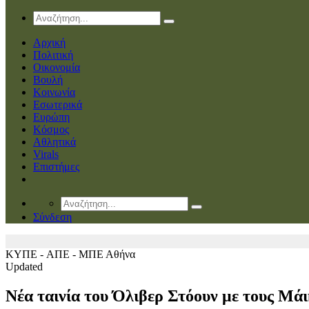
Αρχική
Πολιτική
Οικονομία
Βουλή
Κοινωνία
Εσωτερικά
Ευρώπη
Κόσμος
Αθλητικά
Virals
Επιστήμες
Σύνδεση
ΚΥΠΕ - AΠΕ - ΜΠΕ
Αθήνα
Updated
Nέα ταινία του Όλιβερ Στόουν με τους Μά