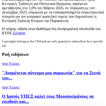
Κεντρικές Τράπεζες και Πιστωτικά Ιδρύματα, παρέμεινε
αμετάβλητος στο 1,6% τον Μάρτιο 2026, σε σύγκριση με τον
Δεκέμβριο 2025, σύμφωνα με τα επικαιροποιημένα συγκεντρωτικά
στοιχεία για τον κυπριακό τραπεζικό τομέα, που δημοσίευσε η
Κεντρική Τράπεζα Κύπρου την Παρασκευή.
Η πλήρης είδηση είναι διαθέσιμη στη συνδρομητική ιστοσελίδα του
ΚΥΠΕ.
Σύνδεση
Copyrights belong to the CNA and are only granted to subscribers for a specific
use.
Ροή ειδήσεων
πριν 8 ώρες
"Αναμένεται σύντομα μια συμφωνία" για τα Στενά
του...
πριν 9 ώρες
Ο Ιρανός ΥΠΕΞ καλεί τους Μουσουλμάνους να
ενωθούν και...