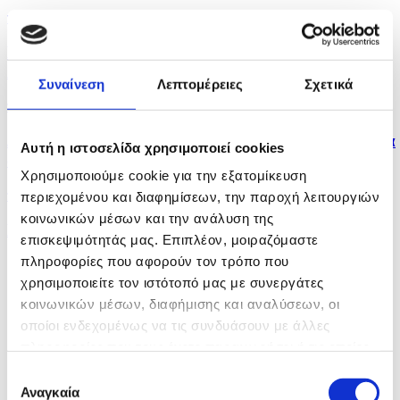
πριν 9 ώρες
Πολλαπλά μηνύματα από αμυντική συμφωνία Σ.
Αραβίας,...
Συναίνεση
Λεπτομέρειες
Σχετικά
πριν 9 ώρες
Δύο νεκροί και έξι τραυματίες από ρωσικά πλήγματα
Αυτή η ιστοσελίδα χρησιμοποιεί cookies
στο...
Χρησιμοποιούμε cookie για την εξατομίκευση
πριν 10 ώρες
περιεχομένου και διαφημίσεων, την παροχή λειτουργιών
κοινωνικών μέσων και την ανάλυση της
Η Αμερικανική Γερουσία ενέκρινε νέες κυρώσεις σε
επισκεψιμότητάς μας. Επιπλέον, μοιραζόμαστε
βάρος...
πληροφορίες που αφορούν τον τρόπο που
χρησιμοποιείτε τον ιστότοπό μας με συνεργάτες
κοινωνικών μέσων, διαφήμισης και αναλύσεων, οι
οποίοι ενδεχομένως να τις συνδυάσουν με άλλες
πληροφορίες που τους έχετε παραχωρήσει ή τις οποίες
έχουν συλλέξει σε σχέση με την από μέρους σας χρήση
Επιλογή
των υπηρεσιών τους.
Αναγκαία
συγκατάθεσης