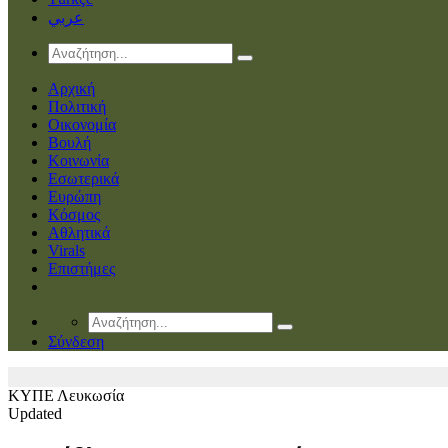
عربي
Αρχική
Πολιτική
Οικονομία
Βουλή
Κοινωνία
Εσωτερικά
Ευρώπη
Κόσμος
Αθλητικά
Virals
Επιστήμες
Σύνδεση
ΚΥΠΕ
Λευκωσία
Updated