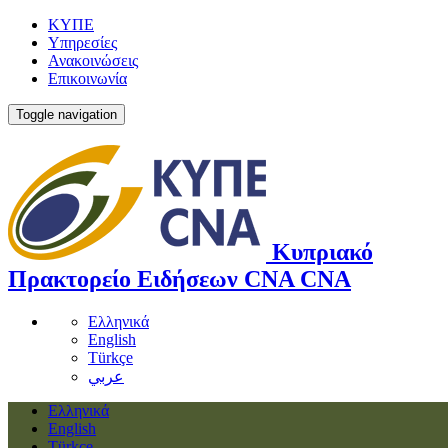
ΚΥΠΕ
Υπηρεσίες
Ανακοινώσεις
Επικοινωνία
Toggle navigation
Κυπριακό
Πρακτορείο Ειδήσεων
CNA
CNA
Ελληνικά
English
Türkçe
عربي
Ελληνικά
English
Türkçe