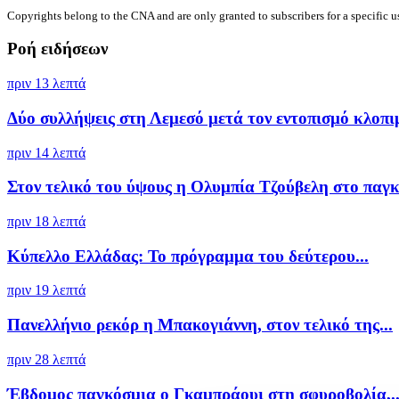
Copyrights belong to the CNA and are only granted to subscribers for a specific u
Ροή ειδήσεων
πριν 13 λεπτά
Δύο συλλήψεις στη Λεμεσό μετά τον εντοπισμό κλοπιμ
πριν 14 λεπτά
Στον τελικό του ύψους η Ολυμπία Τζούβελη στο παγκ
πριν 18 λεπτά
Κύπελλο Ελλάδας: Το πρόγραμμα του δεύτερου...
πριν 19 λεπτά
Πανελλήνιο ρεκόρ η Μπακογιάννη, στον τελικό της...
πριν 28 λεπτά
Έβδομος παγκόσμια ο Γκαμπράουι στη σφυροβολία,..