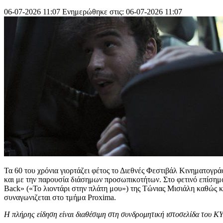
06-07-2026 11:07
Ενημερώθηκε στις: 06-07-2026 11:07
Τα 60 του χρόνια γιορτάζει φέτος το Διεθνές Φεστιβάλ Κινηματογρ
και με την παρουσία διάσημων προσωπικοτήτων. Στο φετινό επίσημο
Back» («Το λιοντάρι στην πλάτη μου») της Τώνιας Μισιάλη καθώς 
συναγωνιζεται στο τμήμα Proxima.
Η πλήρης είδηση είναι διαθέσιμη στη συνδρομητική ιστοσελίδα του Κ