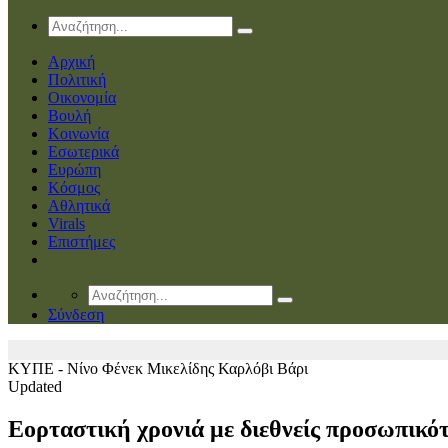
Αρχική
Πολιτική
Οικονομία
Βουλή
Κοινωνία
Εσωτερικά
Ευρώπη
Κόσμος
Αθλητικά
Virals
Επιστήμες
Σύνδεση
ΚΥΠΕ - Νίνο Φένεκ Μικελίδης
Καρλόβι Βάρι
Updated
Εορταστική χρονιά με διεθνείς προσωπικότ