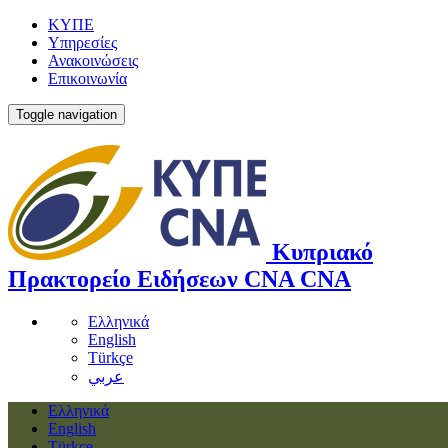
ΚΥΠΕ
Υπηρεσίες
Ανακοινώσεις
Επικοινωνία
Toggle navigation
Κυπριακό
Πρακτορείο Ειδήσεων
CNA
CNA
Ελληνικά
English
Türkçe
عربي
Ελληνικά
English
Türkçe