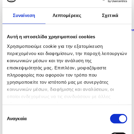
πυρηνικό...
Συναίνεση
Λεπτομέρειες
Σχετικά
πριν 7 ώρες
Η Κύπρος δεν αποτελεί πρόβλημα αλλά λύση για την..
Αυτή η ιστοσελίδα χρησιμοποιεί cookies
πριν 7 ώρες
Χρησιμοποιούμε cookie για την εξατομίκευση
Το ISIL/DAESH προσαρμόζεται και ενισχύεται στην
περιεχομένου και διαφημίσεων, την παροχή λειτουργιών
Αφρική...
κοινωνικών μέσων και την ανάλυση της
επισκεψιμότητάς μας. Επιπλέον, μοιραζόμαστε
πληροφορίες που αφορούν τον τρόπο που
χρησιμοποιείτε τον ιστότοπό μας με συνεργάτες
κοινωνικών μέσων, διαφήμισης και αναλύσεων, οι
οποίοι ενδεχομένως να τις συνδυάσουν με άλλες
πληροφορίες που τους έχετε παραχωρήσει ή τις οποίες
έχουν συλλέξει σε σχέση με την από μέρους σας χρήση
Επιλογή
των υπηρεσιών τους.
Αναγκαία
συγκατάθεσης