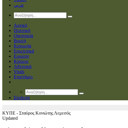
عربي
Αρχική
Πολιτική
Οικονομία
Βουλή
Κοινωνία
Εσωτερικά
Ευρώπη
Κόσμος
Αθλητικά
Virals
Επιστήμες
Σύνδεση
ΚΥΠΕ - Σταύρος Κονιώτης
Λεμεσός
Updated