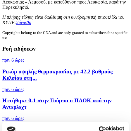
Λευκωσίας – Λεμεσού, με κατεύθυνση προς Λευκωσία, παρά την
Παρεκκλησιά.
Η πλήρης είδηση είναι διαθέσιμη στη συνδρομητική ιστοσελίδα του
ΚΥΠΕ.
Σύνδεση
Copyrights belong to the CNA and are only granted to subscribers for a specific
use.
Ροή ειδήσεων
πριν 6 ώρες
Ρεκόρ υψηλής θερμοκρασίας με 42,2 βαθμούς
Κελσίου στη...
πριν 6 ώρες
Ηττήθηκε 0-1 στην Τούμπα ο ΠΑΟΚ από την
Άντερλεχτ
πριν 6 ώρες
Ο ΔΟΑΕ προειδοποιεί για την κατάσταση στον