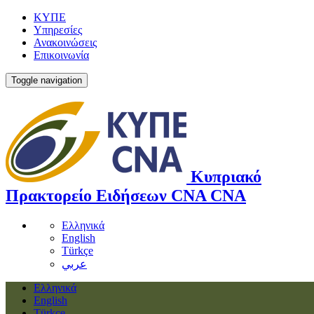
ΚΥΠΕ
Υπηρεσίες
Ανακοινώσεις
Επικοινωνία
Toggle navigation
Κυπριακό
Πρακτορείο Ειδήσεων
CNA
CNA
Ελληνικά
English
Türkçe
عربي
Ελληνικά
English
Türkçe