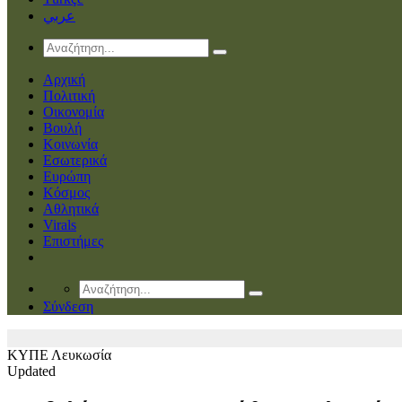
عربي
Αρχική
Πολιτική
Οικονομία
Βουλή
Κοινωνία
Εσωτερικά
Ευρώπη
Κόσμος
Αθλητικά
Virals
Επιστήμες
Σύνδεση
ΚΥΠΕ
Λευκωσία
Updated