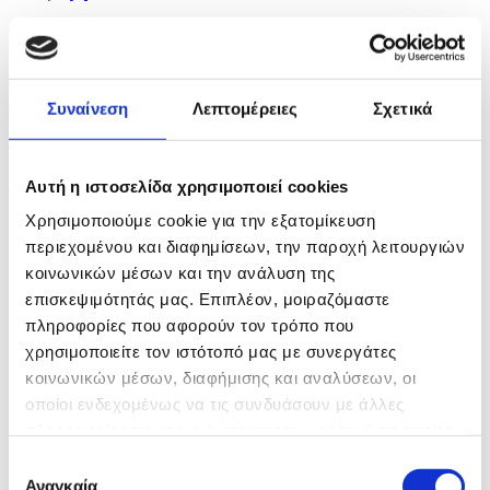
πριν 19 λεπτά
Ληστεία σε βάρος 23χρονου διανομέα φαγητού στη
Λεμεσό
Συναίνεση
Λεπτομέρειες
Σχετικά
πριν 21 λεπτά
5G: Η νέα εποχή των δικτύων είναι ήδη εδώ, 3,1
Αυτή η ιστοσελίδα χρησιμοποιεί cookies
δισ....
Χρησιμοποιούμε cookie για την εξατομίκευση
περιεχομένου και διαφημίσεων, την παροχή λειτουργιών
πριν 28 λεπτά
κοινωνικών μέσων και την ανάλυση της
Ο ουκρανικός στρατός έπληξε δύο ρωσικά
επισκεψιμότητάς μας. Επιπλέον, μοιραζόμαστε
διυλιστήρια...
πληροφορίες που αφορούν τον τρόπο που
χρησιμοποιείτε τον ιστότοπό μας με συνεργάτες
κοινωνικών μέσων, διαφήμισης και αναλύσεων, οι
οποίοι ενδεχομένως να τις συνδυάσουν με άλλες
πληροφορίες που τους έχετε παραχωρήσει ή τις οποίες
έχουν συλλέξει σε σχέση με την από μέρους σας χρήση
Επιλογή
των υπηρεσιών τους.
Αναγκαία
συγκατάθεσης