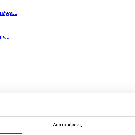
έχρι...
ν...
Λεπτομέρειες