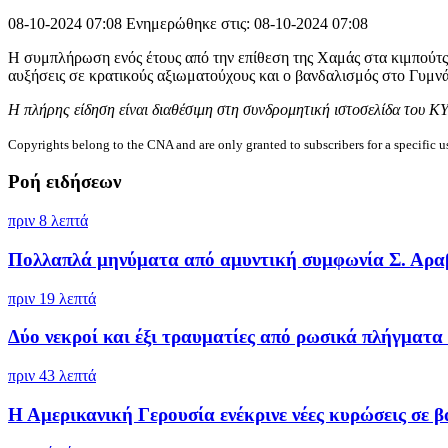
08-10-2024 07:08
Ενημερώθηκε στις: 08-10-2024 07:08
H συμπλήρωση ενός έτους από την επίθεση της Χαμάς στα κιμπούτς 
αυξήσεις σε κρατικούς αξιωματούχους και ο βανδαλισμός στο Γυμνά
Η πλήρης είδηση είναι διαθέσιμη στη συνδρομητική ιστοσελίδα του Κ
Copyrights belong to the CNA and are only granted to subscribers for a specific u
Ροή ειδήσεων
πριν 8 λεπτά
Πολλαπλά μηνύματα από αμυντική συμφωνία Σ. Αραβί
πριν 19 λεπτά
Δύο νεκροί και έξι τραυματίες από ρωσικά πλήγματα 
πριν 43 λεπτά
Η Αμερικανική Γερουσία ενέκρινε νέες κυρώσεις σε βά