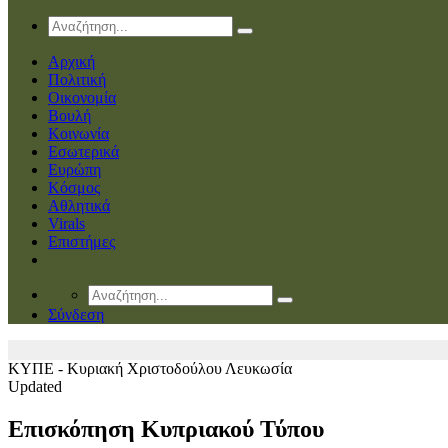
Αρχική
Πολιτική
Οικονομία
Βουλή
Κοινωνία
Εσωτερικά
Ευρώπη
Κόσμος
Αθλητικά
Virals
Επιστήμες
Σύνδεση
ΚΥΠΕ - Κυριακή Χριστοδούλου
Λευκωσία
Updated
Επισκόπηση Κυπριακού Τύπου