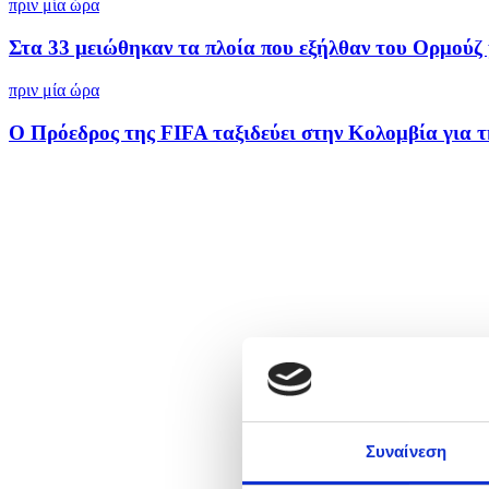
πριν μία ώρα
Στα 33 μειώθηκαν τα πλοία που εξήλθαν του Ορμούζ μ
πριν μία ώρα
Ο Πρόεδρος της FIFA ταξιδεύει στην Κολομβία για τη
Συναίνεση