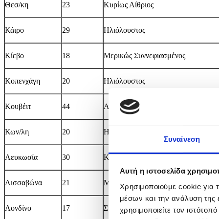
Θεσ/κη
23
Κυρίως Αίθριος
Κάιρο
29
Ηλιόλουστος
Κίεβο
18
Μερικώς Συννεφιασμένος
Κοπενχάγη
20
Ηλιόλουστος
Κουβέιτ
44
Αίθριος
Κων/λη
20
Ηλιόλουστος
Συναίνεση
Λευκωσία
30
Κυρίως Αίθριος
Αυτή η ιστοσελίδα χρησιμοπ
Λισσαβώνα
21
Μερικώς Συννεφιασμένος
Χρησιμοποιούμε cookie για 
μέσων και την ανάλυση της
Λονδίνο
17
Συννεφιασμένος
χρησιμοποιείτε τον ιστότοπ