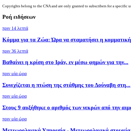
Copyrights belong to the CNA and are only granted to subscribers for a specific u
Ροή ειδήσεων
πριν 14 λεπτά
Κόμμα για τα Ζώα: Ώρα να σταματήσει η κομματική 
πριν 36 λεπτά
Βαθαίνει η κρίση στο Ιράν, εν μέσω φημών για την...
πριν μία ώρα
Συνεχίζεται η πτώση της στάθμης του Δούναβη στη...
πριν μία ώρα
Στους 9 αυξήθηκε ο αριθμός των νεκρών από την αιμ
πριν μία ώρα
Μετεωρολογικά Υπηρεσία - Μετεωρολογικά στοιχεία