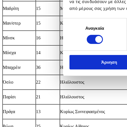
να τις συνδυάσουν με άλλες
Μαδρίτη
15
Μερικώς Συννεφιασμένος
από μέρους σας χρήση των 
Επιλογή
Μαν/στερ
15
Κυρίως Συννεφιασμένος
Αναγκαία
συγκατάθεσης
Μίνσκ
16
Ηλιόλουστος
Μόσχα
14
Κυρίως Συννεφιασμένος
Άρνηση
Μπαχρέιν
36
Ηλιόλουστος
Όσλο
22
Ηλιόλουστος
Παρίσι
21
Ηλιόλουστος
Πράγα
13
Κυρίως Συννεφιασμένος
Ρώμη
25
Κυρίως Αίθριος