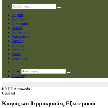
Αρχική
Πολιτική
Οικονομία
Βουλή
Κοινωνία
Εσωτερικά
Ευρώπη
Κόσμος
Αθλητικά
Virals
Επιστήμες
Σύνδεση
ΚΥΠΕ
Λευκωσία
Updated
Καιρός και θερμοκρασίες Εξωτερικού