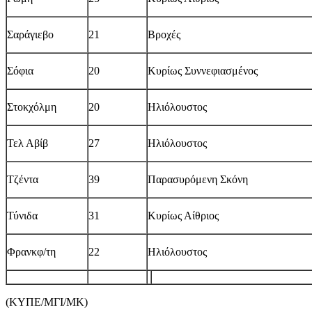
Σαράγιεβο
21
Βροχές
Σόφια
20
Κυρίως Συννεφιασμένος
Στοκχόλμη
20
Ηλιόλουστος
Τελ Αβίβ
27
Ηλιόλουστος
Τζέντα
39
Παρασυρόμενη Σκόνη
Τύνιδα
31
Κυρίως Αίθριος
Φρανκφ/τη
22
Ηλιόλουστος
(ΚΥΠΕ/ΜΓΙ/ΜΚ)