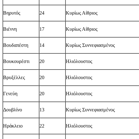
Βηρυτός
24
Κυρίως Αίθριος
Βιέννη
17
Κυρίως Αίθριος
Βουδαπέστη
14
Κυρίως Συννεφιασμένος
Βουκουρέστι
20
Ηλιόλουστος
Βρυξέλλες
20
Ηλιόλουστος
Γενεύη
20
Ηλιόλουστος
Δουβλίνο
13
Κυρίως Συννεφιασμένος
Ηράκλειο
22
Ηλιόλουστος