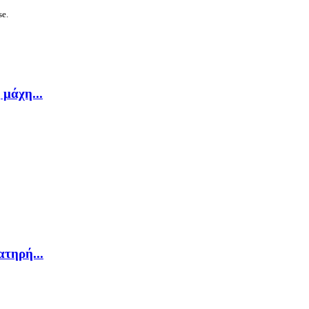
se.
μάχη...
ατηρή...