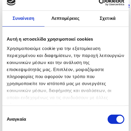
Πέμπτη η Εθνική Κοριτσιών U16 στα Tennis Europe
Summer...
Συναίνεση
Λεπτομέρειες
Σχετικά
πριν μία ώρα
Η καλύτερη τιμή σε ήρωες και αγνοουμένους η...
Αυτή η ιστοσελίδα χρησιμοποιεί cookies
πριν μία ώρα
Χρησιμοποιούμε cookie για την εξατομίκευση
περιεχομένου και διαφημίσεων, την παροχή λειτουργιών
Συγχαρητήρια ΚΟΠΕ στον επαναδιορισθέντα
κοινωνικών μέσων και την ανάλυση της
Πρόεδρο και το...
επισκεψιμότητάς μας. Επιπλέον, μοιραζόμαστε
πληροφορίες που αφορούν τον τρόπο που
χρησιμοποιείτε τον ιστότοπό μας με συνεργάτες
κοινωνικών μέσων, διαφήμισης και αναλύσεων, οι
οποίοι ενδεχομένως να τις συνδυάσουν με άλλες
πληροφορίες που τους έχετε παραχωρήσει ή τις οποίες
έχουν συλλέξει σε σχέση με την από μέρους σας χρήση
Επιλογή
των υπηρεσιών τους.
Αναγκαία
συγκατάθεσης