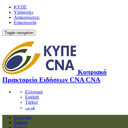
ΚΥΠΕ
Υπηρεσίες
Ανακοινώσεις
Επικοινωνία
Toggle navigation
Κυπριακό
Πρακτορείο Ειδήσεων
CNA
CNA
Ελληνικά
English
Türkçe
عربي
Ελληνικά
English
Türkçe