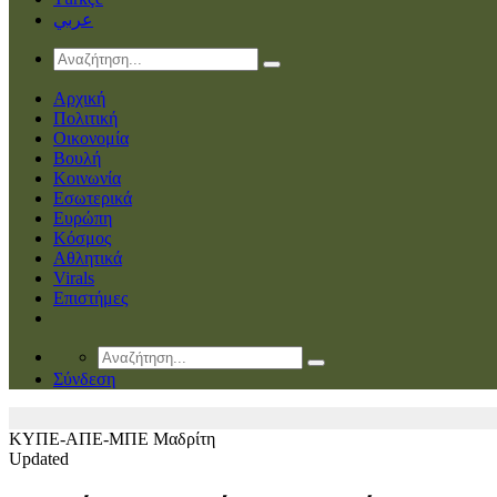
عربي
Αρχική
Πολιτική
Οικονομία
Βουλή
Κοινωνία
Εσωτερικά
Ευρώπη
Κόσμος
Αθλητικά
Virals
Επιστήμες
Σύνδεση
ΚΥΠΕ-ΑΠΕ-ΜΠΕ
Μαδρίτη
Updated