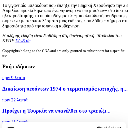
Το γιγαντιαίο μπλακάουτ που έπληξε την Ιβηρική Χερσόνησο την 2
Απριλίου προκλήθηκε από ένα «φαινόμενο υπερτάσεων» στο δίκτυο
ηλεκτροδότησης, το οποίο οδήγησε σε «μια αλυσιδωτή αντίδραση»,
σύμφωνα με τα αποτελέσματα μιας έκθεσης που δόθηκε σήμερα στ
δημοσιότητα από την ισπανική κυβέρνηση.
Η πλήρης είδηση είναι διαθέσιμη στη συνδρομητική ιστοσελίδα του
ΚΥΠΕ.
Σύνδεση
Copyrights belong to the CNA and are only granted to subscribers for a specific
use.
Ροή ειδήσεων
πριν 9 λεπτά
Δικαίωση πεσόντων 1974 ο τερματισμός κατοχής, η...
πριν 22 λεπτά
Προέχει η Τουρκία να επανέλθει στο τραπέζι...
πριν 41 λεπτά