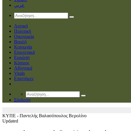
عربي
Αρχική
Πολιτική
Οικονομία
Βουλή
Κοινωνία
Εσωτερικά
Ευρώπη
Κόσμος
Αθλητικά
Virals
Επιστήμες
Σύνδεση
ΚΥΠΕ - Παντελής Βαλασόπουλος
Βερολίνο
Updated