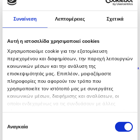
Drone εξερράγη στον εναέριο χώρο της Βουλγαρίας,
δεν...
Συναίνεση
Λεπτομέρειες
Σχετικά
πριν μία ώρα
Αυτή η ιστοσελίδα χρησιμοποιεί cookies
Θρήνος για τον Μέσι: Πέθανε ο πατέρας του Χόρχε
Χρησιμοποιούμε cookie για την εξατομίκευση
πριν 2 ώρες
περιεχομένου και διαφημίσεων, την παροχή λειτουργιών
Red Code για πολύ υψηλό κίνδυνο πυρκαγιάς σε έξι...
κοινωνικών μέσων και την ανάλυση της
επισκεψιμότητάς μας. Επιπλέον, μοιραζόμαστε
πληροφορίες που αφορούν τον τρόπο που
χρησιμοποιείτε τον ιστότοπό μας με συνεργάτες
κοινωνικών μέσων, διαφήμισης και αναλύσεων, οι
οποίοι ενδεχομένως να τις συνδυάσουν με άλλες
πληροφορίες που τους έχετε παραχωρήσει ή τις οποίες
έχουν συλλέξει σε σχέση με την από μέρους σας χρήση
Επιλογή
των υπηρεσιών τους.
Αναγκαία
συγκατάθεσης