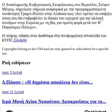
Ο Αναπληρωτής Κυβερνητικός Εκπρόσωπος στο Βερολίνο, Στέφεν
Μέγιερ, σημείωσε σήμερα αναφορικά με την προγραμματισμένη
συνάντηση Τραμπ-Πούτιν στην Αλάσκα πως «δεν πρέπει να υπάρξει
λύση που θα επιβραβεύει το δίκαιο του ισχυρού για την αλλαγή
συνόρων στην Ευρώπη με τη βία, για πρώτη φορά μετά τον Β’
Παγκόσμιο Πόλεμο».
Η πλήρης είδηση είναι διαθέσιμη στη συνδρομητική ιστοσελίδα του
ΚΥΠΕ.
Σύνδεση
Copyrights belong to the CNA and are only granted to subscribers for a specific
use.
Ροή ειδήσεων
πριν 3 λεπτά
Δ.Πάφου : «Η δημόσια ασφάλεια δεν είναι...
πριν 11 λεπτά
Ιερά Μονή Αγίου Νεοφύτου: Διευκρινίσεις για το...
πριν μία ώρα