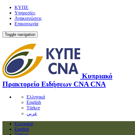
ΚΥΠΕ
Υπηρεσίες
Ανακοινώσεις
Επικοινωνία
Toggle navigation
Κυπριακό
Πρακτορείο Ειδήσεων
CNA
CNA
Ελληνικά
English
Türkçe
عربي
Ελληνικά
English
Türkçe