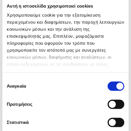
Αυτή η ιστοσελίδα χρησιμοποιεί cookies
19 hours ago
Χρησιμοποιούμε cookie για την εξατομίκευση
Protesters demand halt to planned antenna...
περιεχομένου και διαφημίσεων, την παροχή λειτουργιών
κοινωνικών μέσων και την ανάλυση της
επισκεψιμότητάς μας. Επιπλέον, μοιραζόμαστε
πληροφορίες που αφορούν τον τρόπο που
χρησιμοποιείτε τον ιστότοπό μας με συνεργάτες
κοινωνικών μέσων, διαφήμισης και αναλύσεων, οι
οποίοι ενδεχομένως να τις συνδυάσουν με άλλες
πληροφορίες που τους έχετε παραχωρήσει ή τις οποίες
έχουν συλλέξει σε σχέση με την από μέρους σας χρήση
Επιλογή
των υπηρεσιών τους.
Αναγκαία
συγκατάθεσης
Προτιμήσεις
Στατιστικά