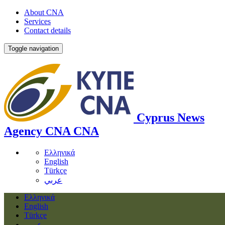
About CNA
Services
Contact details
Toggle navigation
Cyprus News
Agency
CNA
CNA
Ελληνικά
English
Türkçe
عربي
Ελληνικά
English
Türkçe
عربي