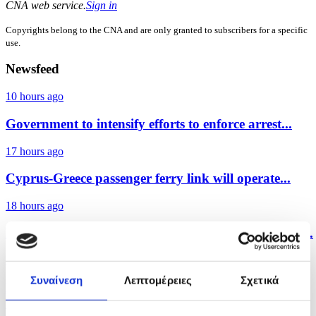
CNA web service.
Sign in
Copyrights belong to the CNA and are only granted to subscribers for a specific
use.
Newsfeed
10 hours ago
Government to intensify efforts to enforce arrest...
17 hours ago
Cyprus-Greece passenger ferry link will operate...
18 hours ago
High temperatures and humidity to continue across...
18 hours ago
Συναίνεση
Λεπτομέρειες
Σχετικά
Police on full alert ahead of August 15 public
holiday...