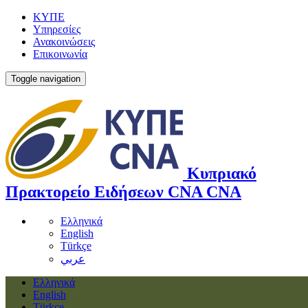
ΚΥΠΕ
Υπηρεσίες
Ανακοινώσεις
Επικοινωνία
Toggle navigation
Κυπριακό
Πρακτορείο Ειδήσεων
CNA
CNA
Ελληνικά
English
Türkçe
عربي
Ελληνικά
English
Türkçe