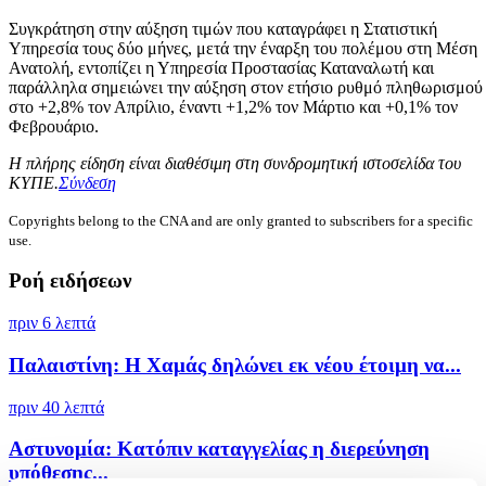
Συγκράτηση στην αύξηση τιμών που καταγράφει η Στατιστική
Υπηρεσία τους δύο μήνες, μετά την έναρξη του πολέμου στη Μέση
Ανατολή, εντοπίζει η Υπηρεσία Προστασίας Καταναλωτή και
παράλληλα σημειώνει την αύξηση στον ετήσιο ρυθμό πληθωρισμού
στο +2,8% τον Απρίλιο, έναντι +1,2% τον Μάρτιο και +0,1% τον
Φεβρουάριο.
Η πλήρης είδηση είναι διαθέσιμη στη συνδρομητική ιστοσελίδα του
ΚΥΠΕ.
Σύνδεση
Copyrights belong to the CNA and are only granted to subscribers for a specific
use.
Ροή ειδήσεων
πριν 6 λεπτά
Παλαιστίνη: Η Χαμάς δηλώνει εκ νέου έτοιμη να...
πριν 40 λεπτά
Αστυνομία: Κατόπιν καταγγελίας η διερεύνηση
υπόθεσης...