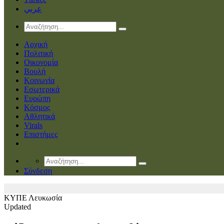
عربي
Αρχική
Πολιτική
Οικονομία
Βουλή
Κοινωνία
Εσωτερικά
Ευρώπη
Κόσμος
Αθλητικά
Virals
Επιστήμες
Σύνδεση
ΚΥΠΕ
Λευκωσία
Updated