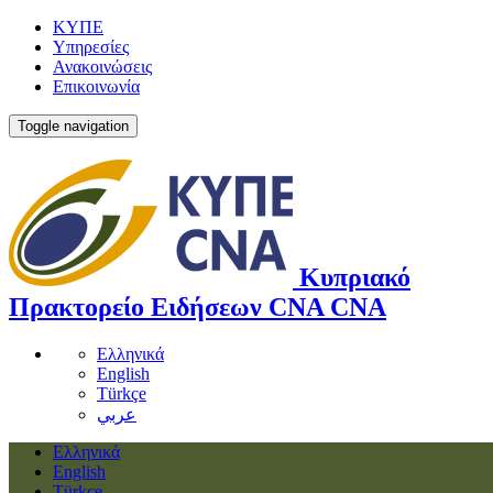
ΚΥΠΕ
Υπηρεσίες
Ανακοινώσεις
Επικοινωνία
Toggle navigation
Κυπριακό
Πρακτορείο Ειδήσεων
CNA
CNA
Ελληνικά
English
Türkçe
عربي
Ελληνικά
English
Türkçe