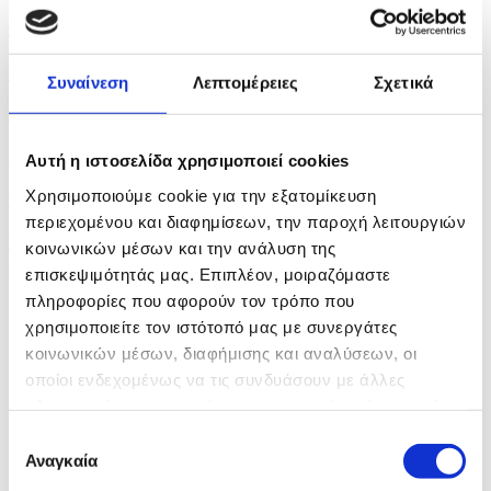
πριν μία ώρα
Δ.Πάφου : «Η δημόσια ασφάλεια δεν είναι...
Συναίνεση
Λεπτομέρειες
Σχετικά
πριν μία ώρα
Ιερά Μονή Αγίου Νεοφύτου: Διευκρινίσεις για το...
Αυτή η ιστοσελίδα χρησιμοποιεί cookies
Χρησιμοποιούμε cookie για την εξατομίκευση
πριν μία ώρα
περιεχομένου και διαφημίσεων, την παροχή λειτουργιών
Drone εξερράγη στον εναέριο χώρο της Βουλγαρίας,
κοινωνικών μέσων και την ανάλυση της
δεν...
επισκεψιμότητάς μας. Επιπλέον, μοιραζόμαστε
πληροφορίες που αφορούν τον τρόπο που
χρησιμοποιείτε τον ιστότοπό μας με συνεργάτες
κοινωνικών μέσων, διαφήμισης και αναλύσεων, οι
οποίοι ενδεχομένως να τις συνδυάσουν με άλλες
πληροφορίες που τους έχετε παραχωρήσει ή τις οποίες
έχουν συλλέξει σε σχέση με την από μέρους σας χρήση
Επιλογή
των υπηρεσιών τους.
Αναγκαία
συγκατάθεσης