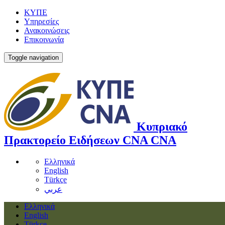
ΚΥΠΕ
Υπηρεσίες
Ανακοινώσεις
Επικοινωνία
Toggle navigation
Κυπριακό
Πρακτορείο Ειδήσεων
CNA
CNA
Ελληνικά
English
Türkçe
عربي
Ελληνικά
English
Türkçe