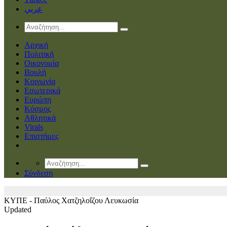
عربي
Αρχική
Πολιτική
Οικονομία
Βουλή
Κοινωνία
Εσωτερικά
Ευρώπη
Κόσμος
Αθλητικά
Virals
Επιστήμες
Σύνδεση
ΚΥΠΕ - Παύλος Χατζηλοΐζου
Λευκωσία
Updated