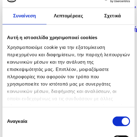
Red Code για πολύ υψηλό κίνδυνο πυρκαγιάς σε έξι...
Συναίνεση
Λεπτομέρειες
Σχετικά
πριν 2 ώρες
Κόμμα για τα Ζώα: Ώρα να σταματήσει η κομματική
μάχη...
Αυτή η ιστοσελίδα χρησιμοποιεί cookies
Χρησιμοποιούμε cookie για την εξατομίκευση
πριν 2 ώρες
περιεχομένου και διαφημίσεων, την παροχή λειτουργιών
Βαθαίνει η κρίση στο Ιράν, εν μέσω φημών για την...
κοινωνικών μέσων και την ανάλυση της
επισκεψιμότητάς μας. Επιπλέον, μοιραζόμαστε
πληροφορίες που αφορούν τον τρόπο που
χρησιμοποιείτε τον ιστότοπό μας με συνεργάτες
κοινωνικών μέσων, διαφήμισης και αναλύσεων, οι
οποίοι ενδεχομένως να τις συνδυάσουν με άλλες
πληροφορίες που τους έχετε παραχωρήσει ή τις οποίες
έχουν συλλέξει σε σχέση με την από μέρους σας χρήση
Επιλογή
των υπηρεσιών τους.
Αναγκαία
συγκατάθεσης