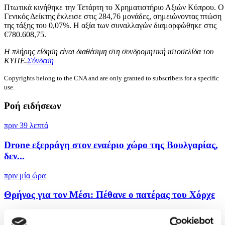
Πτωτικά κινήθηκε την Τετάρτη το Χρηματιστήριο Αξιών Κύπρου. Ο
Γενικός Δείκτης έκλεισε στις 284,76 μονάδες, σημειώνοντας πτώση
της τάξης του 0,07%. Η αξία των συναλλαγών διαμορφώθηκε στις
€780.608,75.
Η πλήρης είδηση είναι διαθέσιμη στη συνδρομητική ιστοσελίδα του
ΚΥΠΕ.
Σύνδεση
Copyrights belong to the CNA and are only granted to subscribers for a specific
use.
Ροή ειδήσεων
πριν 39 λεπτά
Drone εξερράγη στον εναέριο χώρο της Βουλγαρίας,
δεν...
πριν μία ώρα
Θρήνος για τον Μέσι: Πέθανε ο πατέρας του Χόρχε
πριν μία ώρα