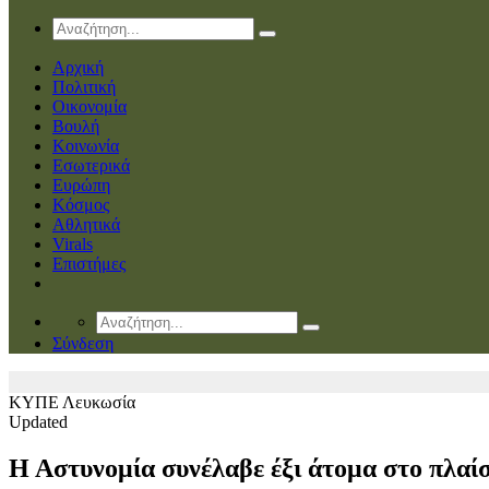
Αρχική
Πολιτική
Οικονομία
Βουλή
Κοινωνία
Εσωτερικά
Ευρώπη
Κόσμος
Αθλητικά
Virals
Επιστήμες
Σύνδεση
ΚΥΠΕ
Λευκωσία
Updated
Η Αστυνομία συνέλαβε έξι άτομα στο πλαίσ