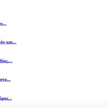
...
ν και...
ας,...
στο...
ρος...