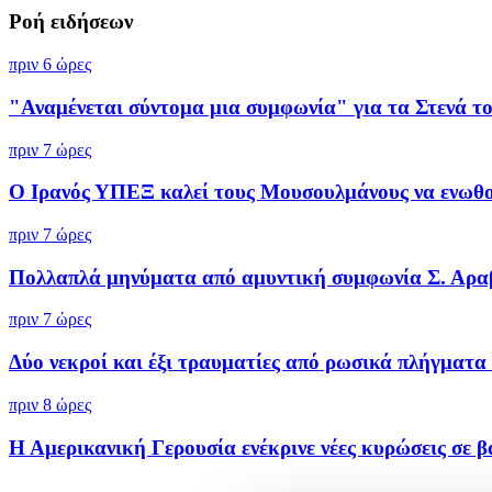
Ροή ειδήσεων
πριν 6 ώρες
"Αναμένεται σύντομα μια συμφωνία" για τα Στενά του
πριν 7 ώρες
Ο Ιρανός ΥΠΕΞ καλεί τους Μουσουλμάνους να ενωθού
πριν 7 ώρες
Πολλαπλά μηνύματα από αμυντική συμφωνία Σ. Αραβί
πριν 7 ώρες
Δύο νεκροί και έξι τραυματίες από ρωσικά πλήγματα 
πριν 8 ώρες
Η Αμερικανική Γερουσία ενέκρινε νέες κυρώσεις σε βά