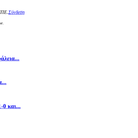
ΥΠΕ.
Σύνδεση
se.
λεια...
...
0 και...