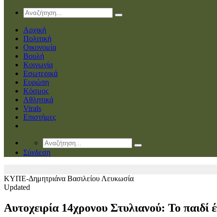
Αρχική
Πολιτική
Οικονομία
Βουλή
Κοινωνία
Εσωτερικά
Ευρώπη
Κόσμος
Αθλητικά
Virals
Επιστήμες
Σύνδεση
ΚΥΠΕ-Δημητριάνα Βασιλείου
Λευκωσία
Updated
Αυτοχειρία 14χρονου Στυλιανού: Το παιδί έ