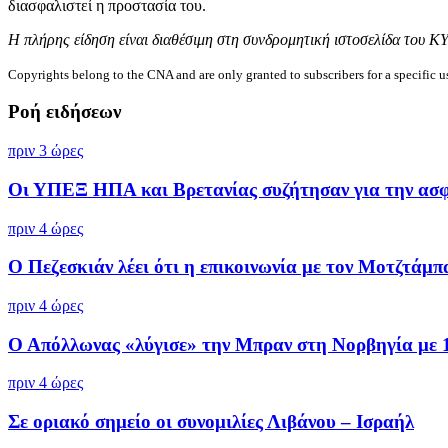
διασφαλιστεί η προστασία του.
Η πλήρης είδηση είναι διαθέσιμη στη συνδρομητική ιστοσελίδα του Κ
Copyrights belong to the CNA and are only granted to subscribers for a specific u
Ροή ειδήσεων
πριν 3 ώρες
Οι ΥΠΕΞ ΗΠΑ και Βρετανίας συζήτησαν για την ασφά
πριν 4 ώρες
Ο Πεζεσκιάν λέει ότι η επικοινωνία με τον Μοτζτάμπα
πριν 4 ώρες
Ο Απόλλωνας «λύγισε» την Μπραν στη Νορβηγία με 1-
πριν 4 ώρες
Σε οριακό σημείο οι συνομιλίες Λιβάνου – Ισραήλ