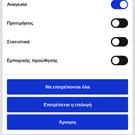
των υπηρεσιών τους.
Αναγκαία
συγκατάθεσης
Προτιμήσεις
Στατιστικά
Εμπορικής προώθησης
Να επιτρέπονται όλα
Επιτρέπεται η επιλογή
Άρνηση