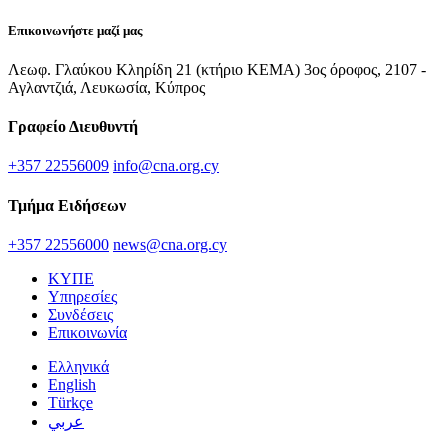
Επικοινωνήστε μαζί μας
Λεωφ. Γλαύκου Κληρίδη 21 (κτήριο ΚΕΜΑ) 3ος όροφος, 2107 -
Αγλαντζιά, Λευκωσία, Κύπρος
Γραφείο Διευθυντή
+357 22556009
info@cna.org.cy
Τμήμα Ειδήσεων
+357 22556000
news@cna.org.cy
ΚΥΠΕ
Υπηρεσίες
Συνδέσεις
Επικοινωνία
Ελληνικά
English
Türkçe
عربي