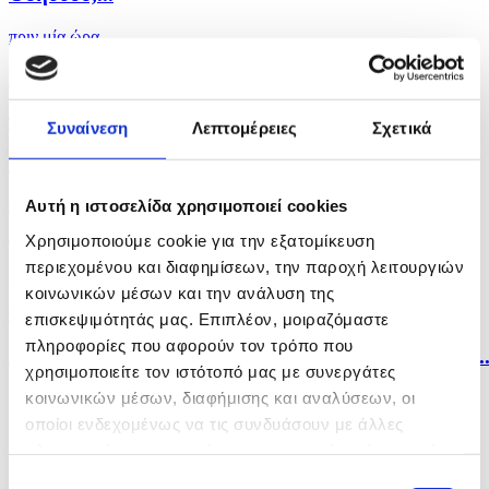
πριν μία ώρα
Προσοχή στον αυτοκινητόδρομο...
πριν μία ώρα
Συναίνεση
Λεπτομέρειες
Σχετικά
Το Ιράν λέει πως έχει συμφωνήσει με Ομάν για το...
πριν μία ώρα
Αυτή η ιστοσελίδα χρησιμοποιεί cookies
Χρησιμοποιούμε cookie για την εξατομίκευση
Τέλος της εκρηκτικής δραστηριότητας στο
περιεχομένου και διαφημίσεων, την παροχή λειτουργιών
ηφαίστειο...
κοινωνικών μέσων και την ανάλυση της
πριν μία ώρα
επισκεψιμότητάς μας. Επιπλέον, μοιραζόμαστε
πληροφορίες που αφορούν τον τρόπο που
Στα 275 δισ. δολάρια το κόστος των νέων θωρηκτών..
χρησιμοποιείτε τον ιστότοπό μας με συνεργάτες
κοινωνικών μέσων, διαφήμισης και αναλύσεων, οι
οποίοι ενδεχομένως να τις συνδυάσουν με άλλες
πληροφορίες που τους έχετε παραχωρήσει ή τις οποίες
έχουν συλλέξει σε σχέση με την από μέρους σας χρήση
Επιλογή