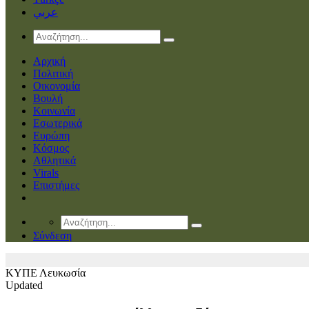
عربي
Αρχική
Πολιτική
Οικονομία
Βουλή
Κοινωνία
Εσωτερικά
Ευρώπη
Κόσμος
Αθλητικά
Virals
Επιστήμες
Σύνδεση
ΚΥΠΕ
Λευκωσία
Updated