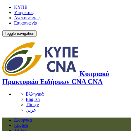
ΚΥΠΕ
Υπηρεσίες
Ανακοινώσεις
Επικοινωνία
Toggle navigation
Κυπριακό
Πρακτορείο Ειδήσεων
CNA
CNA
Ελληνικά
English
Türkçe
عربي
Ελληνικά
English
Türkçe