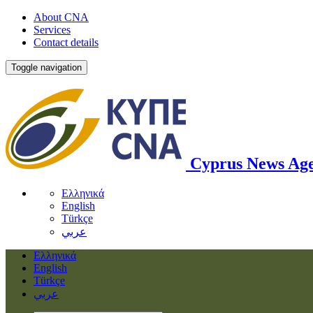
About CNA
Services
Contact details
Toggle navigation
Cyprus News Ag
Ελληνικά
English
Türkçe
عربي
Ελληνικά
English
Türkçe
عربي