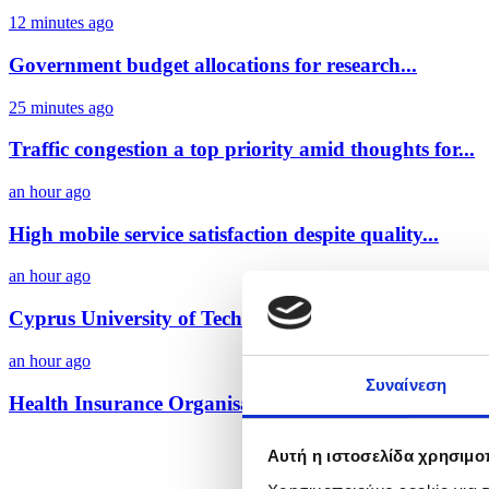
12 minutes ago
Government budget allocations for research...
25 minutes ago
Traffic congestion a top priority amid thoughts for...
an hour ago
High mobile service satisfaction despite quality...
an hour ago
Cyprus University of Technology to host European...
an hour ago
Συναίνεση
Health Insurance Organisation deems WHO report as 
Αυτή η ιστοσελίδα χρησιμοπ