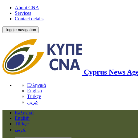
About CNA
Services
Contact details
Toggle navigation
Cyprus News Ag
Ελληνικά
English
Türkçe
عربي
Ελληνικά
English
Türkçe
عربي