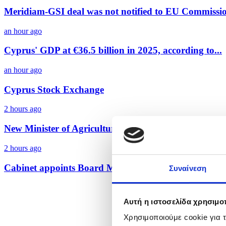
Meridiam-GSI deal was not notified to EU Commissio
an hour ago
Cyprus' GDP at €36.5 billion in 2025, according to...
an hour ago
Cyprus Stock Exchange
2 hours ago
New Minister of Agriculture outlines priorities,...
2 hours ago
Cabinet appoints Board Members for new Cyprus Busi
Συναίνεση
Αυτή η ιστοσελίδα χρησιμοπ
Χρησιμοποιούμε cookie για 