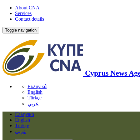
About CNA
Services
Contact details
Toggle navigation
Cyprus News Ag
Ελληνικά
English
Türkçe
عربي
Ελληνικά
English
Türkçe
عربي