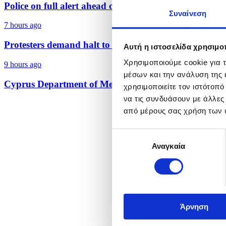
Police on full alert ahead of August 15 public holiday.
Συναίνεση
7 hours ago
Protesters demand halt to planned antenna...
Αυτή η ιστοσελίδα χρησιμοπ
Χρησιμοποιούμε cookie για 
9 hours ago
μέσων και την ανάλυση της
Cyprus Department of Meteorology - Forecast for the.
χρησιμοποιείτε τον ιστότοπ
να τις συνδυάσουν με άλλες
από μέρους σας χρήση των 
Επιλογή
Αναγκαία
συγκατάθεσης
Άρνηση