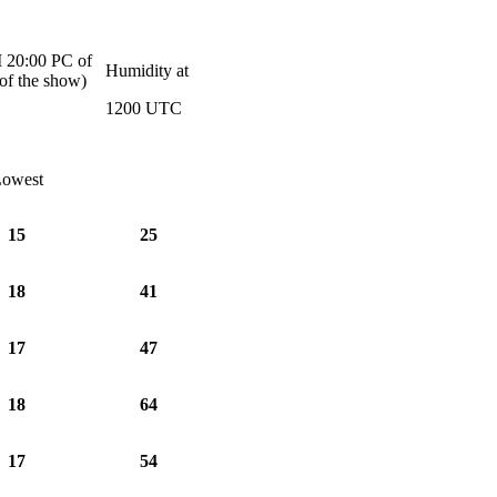
0:00 PC of
Humidity at
 of the show)
1200 UTC
owest
15
25
18
41
17
47
18
64
17
54