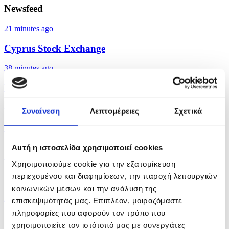
Newsfeed
21 minutes ago
Cyprus Stock Exchange
38 minutes ago
Weather Temperature for Cyprus
41 minutes ago
Συναίνεση
Λεπτομέρειες
Σχετικά
Cyprus Department of Meteorology - Forecast for
the...
Αυτή η ιστοσελίδα χρησιμοποιεί cookies
42 minutes ago
Χρησιμοποιούμε cookie για την εξατομίκευση
περιεχομένου και διαφημίσεων, την παροχή λειτουργιών
Yellow warning for 40 degrees inland on Saturday
κοινωνικών μέσων και την ανάλυση της
2 hours ago
επισκεψιμότητάς μας. Επιπλέον, μοιραζόμαστε
πληροφορίες που αφορούν τον τρόπο που
Cypriot shooter Andreas Pontikis wins gold at
χρησιμοποιείτε τον ιστότοπό μας με συνεργάτες