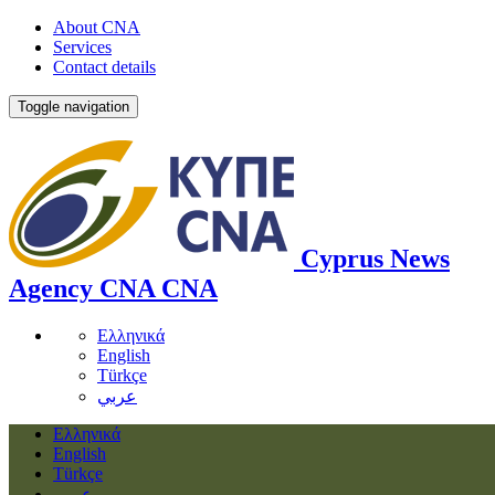
About CNA
Services
Contact details
Toggle navigation
Cyprus News
Agency
CNA
CNA
Ελληνικά
English
Türkçe
عربي
Ελληνικά
English
Türkçe
عربي