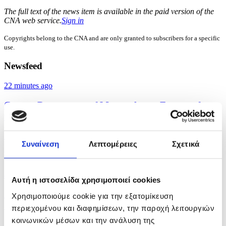
The full text of the news item is available in the paid version of the
CNA web service.
Sign in
Copyrights belong to the CNA and are only granted to subscribers for a specific
use.
Newsfeed
22 minutes ago
Cyprus Department of Meteorology - Forecast for
the...
28 minutes ago
Συναίνεση
Λεπτομέρειες
Σχετικά
Public interest is the main goal, Cyprus President...
an hour ago
Αυτή η ιστοσελίδα χρησιμοποιεί cookies
Apollon beat Brann and took advantage in
Χρησιμοποιούμε cookie για την εξατομίκευση
Conference...
περιεχομένου και διαφημίσεων, την παροχή λειτουργιών
κοινωνικών μέσων και την ανάλυση της
an hour ago