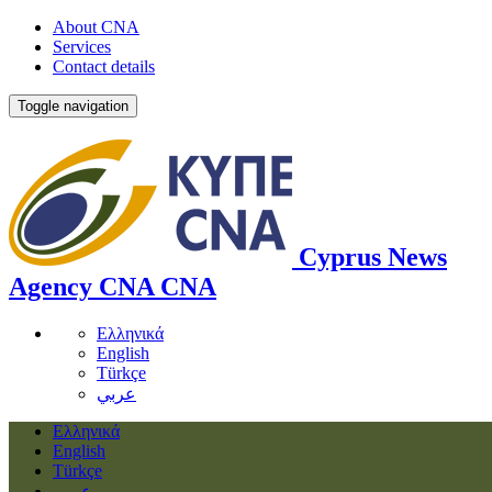
About CNA
Services
Contact details
Toggle navigation
Cyprus News
Agency
CNA
CNA
Ελληνικά
English
Türkçe
عربي
Ελληνικά
English
Türkçe
عربي