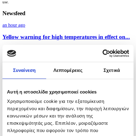
use.
Newsfeed
an hour ago
Yellow warning for high temperatures in effect on...
an hour ago
Cyprus Department of Meteorology - Forecast for
the...
Συναίνεση
Λεπτομέρειες
Σχετικά
14 hours ago
Koumis discusses connectivity and Cyprus as year-
Αυτή η ιστοσελίδα χρησιμοποιεί cookies
round...
Χρησιμοποιούμε cookie για την εξατομίκευση
περιεχομένου και διαφημίσεων, την παροχή λειτουργιών
14 hours ago
κοινωνικών μέσων και την ανάλυση της
Cyprus repatriated 119 third-country nationals...
επισκεψιμότητάς μας. Επιπλέον, μοιραζόμαστε
πληροφορίες που αφορούν τον τρόπο που
15 hours ago