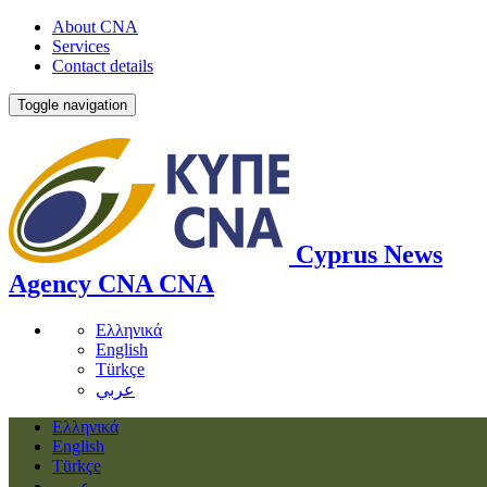
About CNA
Services
Contact details
Toggle navigation
Cyprus News
Agency
CNA
CNA
Ελληνικά
English
Türkçe
عربي
Ελληνικά
English
Türkçe
عربي