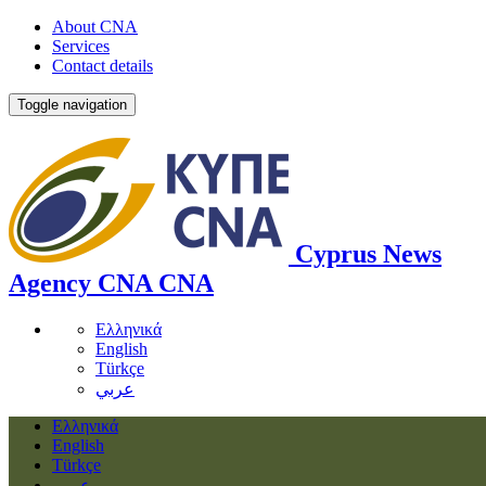
About CNA
Services
Contact details
Toggle navigation
Cyprus News
Agency
CNA
CNA
Ελληνικά
English
Türkçe
عربي
Ελληνικά
English
Türkçe
عربي