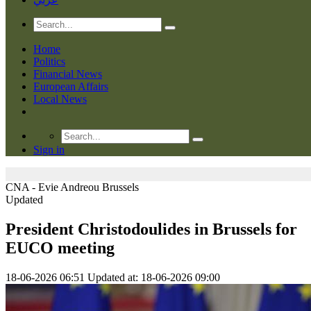
Home
Politics
Financial News
European Affairs
Local News
Sign in
CNA - Evie Andreou
Brussels
Updated
President Christodoulides in Brussels for
EUCO meeting
18-06-2026 06:51
Updated at: 18-06-2026 09:00