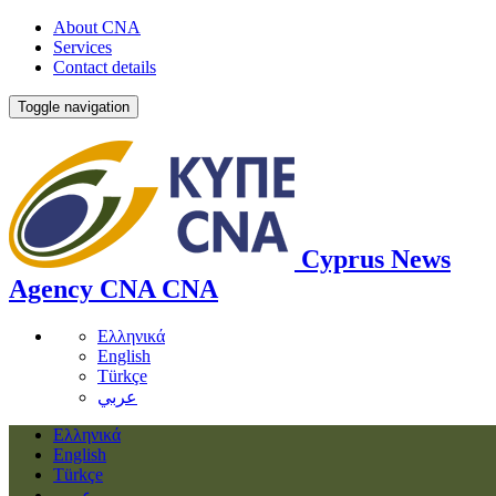
About CNA
Services
Contact details
Toggle navigation
Cyprus News
Agency
CNA
CNA
Ελληνικά
English
Türkçe
عربي
Ελληνικά
English
Türkçe
عربي