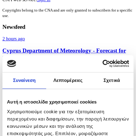
Copyrights belong to the CNA and are only granted to subscribers for a specific
use.
Newsfeed
2 hours ago
Cyprus Department of Meteorology - Forecast for
the...
17 hours ago
Substantive preparation ahead of expanded meeting
Συναίνεση
Λεπτομέρειες
Σχετικά
with...
19 hours ago
Αυτή η ιστοσελίδα χρησιμοποιεί cookies
Turkey must realign with the UN framework
Χρησιμοποιούμε cookie για την εξατομίκευση
Letymbiotis...
περιεχομένου και διαφημίσεων, την παροχή λειτουργιών
κοινωνικών μέσων και την ανάλυση της
19 hours ago
επισκεψιμότητάς μας. Επιπλέον, μοιραζόμαστε