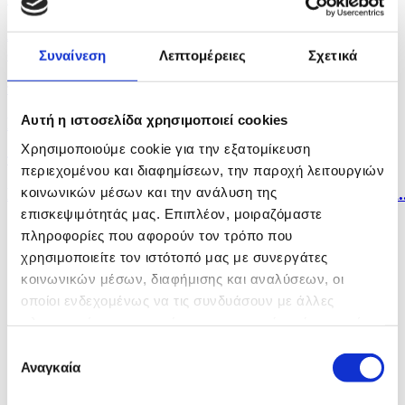
Απεβίωσε ο βετεράνος του Β' Παγκοσμίου και
αγωνιστής...
Συναίνεση
Λεπτομέρειες
Σχετικά
πριν 23 λεπτά
Αυτή η ιστοσελίδα χρησιμοποιεί cookies
Μυστηριώδεις θάνατοι ταράνδων στο αρχιπέλαγος...
Χρησιμοποιούμε cookie για την εξατομίκευση
πριν 32 λεπτά
περιεχομένου και διαφημίσεων, την παροχή λειτουργιών
κοινωνικών μέσων και την ανάλυση της
Εννέα χώρες απορρίπτουν τον ρωσικό ισχυρισμό περί..
επισκεψιμότητάς μας. Επιπλέον, μοιραζόμαστε
πληροφορίες που αφορούν τον τρόπο που
χρησιμοποιείτε τον ιστότοπό μας με συνεργάτες
κοινωνικών μέσων, διαφήμισης και αναλύσεων, οι
οποίοι ενδεχομένως να τις συνδυάσουν με άλλες
πληροφορίες που τους έχετε παραχωρήσει ή τις οποίες
έχουν συλλέξει σε σχέση με την από μέρους σας χρήση
Επιλογή
των υπηρεσιών τους.
Αναγκαία
συγκατάθεσης