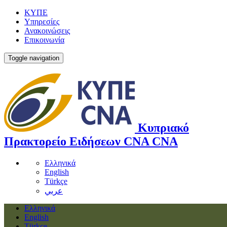
ΚΥΠΕ
Υπηρεσίες
Ανακοινώσεις
Επικοινωνία
Toggle navigation
Κυπριακό
Πρακτορείο Ειδήσεων
CNA
CNA
Ελληνικά
English
Türkçe
عربي
Ελληνικά
English
Türkçe