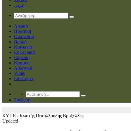
عربي
Αρχική
Πολιτική
Οικονομία
Βουλή
Κοινωνία
Εσωτερικά
Ευρώπη
Κόσμος
Αθλητικά
Virals
Επιστήμες
Σύνδεση
ΚΥΠΕ - Κωστής Πιτσιλλούδης
Βρυξέλλες
Updated