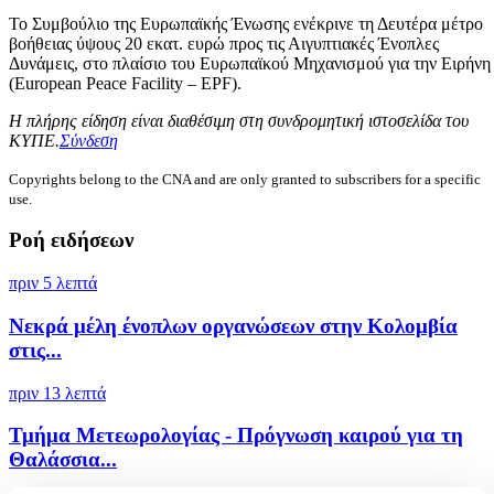
Το Συμβούλιο της Ευρωπαϊκής Ένωσης ενέκρινε τη Δευτέρα μέτρο
βοήθειας ύψους 20 εκατ. ευρώ προς τις Αιγυπτιακές Ένοπλες
Δυνάμεις, στο πλαίσιο του Ευρωπαϊκού Μηχανισμού για την Ειρήνη
(European Peace Facility – EPF).
Η πλήρης είδηση είναι διαθέσιμη στη συνδρομητική ιστοσελίδα του
ΚΥΠΕ.
Σύνδεση
Copyrights belong to the CNA and are only granted to subscribers for a specific
use.
Ροή ειδήσεων
πριν 5 λεπτά
Νεκρά μέλη ένοπλων οργανώσεων στην Κολομβία
στις...
πριν 13 λεπτά
Τμήμα Μετεωρολογίας - Πρόγνωση καιρού για τη
Θαλάσσια...