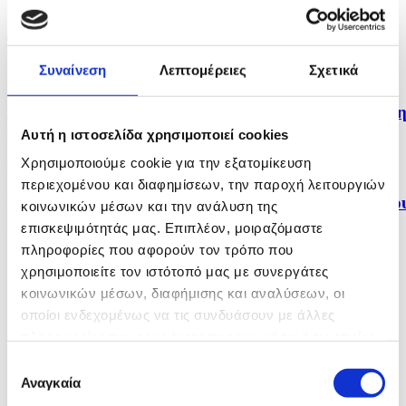
πριν 13 λεπτά
Τμήμα Μετεωρολογίας - Δελτίο Καιρού
Συναίνεση
Λεπτομέρειες
Σχετικά
πριν 11 ώρες
Νέο επεισόδιο με drones πάνω από στρατιωτική βάσ
της...
Αυτή η ιστοσελίδα χρησιμοποιεί cookies
Χρησιμοποιούμε cookie για την εξατομίκευση
πριν 12 ώρες
περιεχομένου και διαφημίσεων, την παροχή λειτουργιών
Στο Ευρωπαϊκό Υγρού Στίβου του Παρισιού Αντωνίο
κοινωνικών μέσων και την ανάλυση της
και...
επισκεψιμότητάς μας. Επιπλέον, μοιραζόμαστε
πληροφορίες που αφορούν τον τρόπο που
χρησιμοποιείτε τον ιστότοπό μας με συνεργάτες
κοινωνικών μέσων, διαφήμισης και αναλύσεων, οι
οποίοι ενδεχομένως να τις συνδυάσουν με άλλες
πληροφορίες που τους έχετε παραχωρήσει ή τις οποίες
έχουν συλλέξει σε σχέση με την από μέρους σας χρήση
Επιλογή
των υπηρεσιών τους.
Αναγκαία
συγκατάθεσης