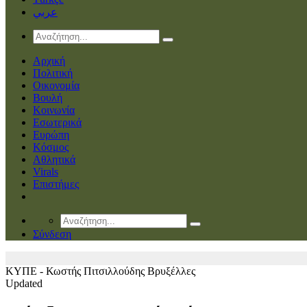
عربي
Αρχική
Πολιτική
Οικονομία
Βουλή
Κοινωνία
Εσωτερικά
Ευρώπη
Κόσμος
Αθλητικά
Virals
Επιστήμες
Σύνδεση
ΚΥΠΕ - Κωστής Πιτσιλλούδης
Βρυξέλλες
Updated