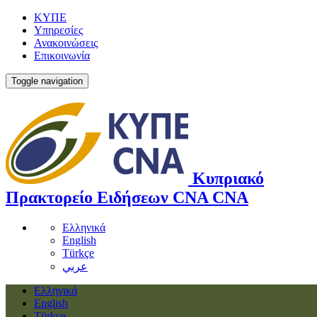
ΚΥΠΕ
Υπηρεσίες
Ανακοινώσεις
Επικοινωνία
Toggle navigation
Κυπριακό
Πρακτορείο Ειδήσεων
CNA
CNA
Ελληνικά
English
Türkçe
عربي
Ελληνικά
English
Türkçe