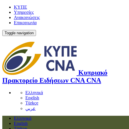
ΚΥΠΕ
Υπηρεσίες
Ανακοινώσεις
Επικοινωνία
Toggle navigation
Κυπριακό
Πρακτορείο Ειδήσεων
CNA
CNA
Ελληνικά
English
Türkçe
عربي
Ελληνικά
English
Türkçe