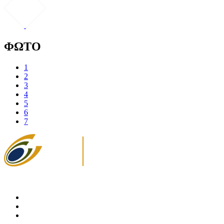
ΦΩΤΟ
1
2
3
4
5
6
7