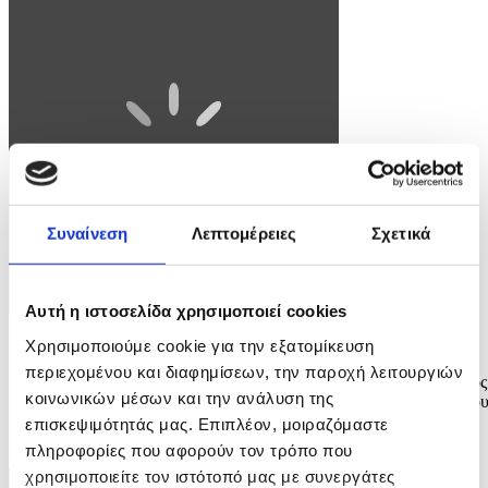
Συναίνεση
Λεπτομέρειες
Σχετικά
Αυτή η ιστοσελίδα χρησιμοποιεί cookies
Φωτογραφία: ΓΙΑΝΝΗΣ ΚΟΛΕΣΙΔΗΣ
Χρησιμοποιούμε cookie για την εξατομίκευση
περιεχομένου και διαφημίσεων, την παροχή λειτουργιών
Διαδηλωτές που ανήκουν σε φοιτητικούς συλλόγους παίρνουν μέρος
κοινωνικών μέσων και την ανάλυση της
σε αντιπολεμική πορεία στο κέντρο της Αθήνας, Πέμπτη 19 Μαρτίο
2026. ΑΠΕ-ΜΠΕ/ΑΠΕ-ΜΠΕ/ΓΙΑΝΝΗΣ ΚΟΛΕΣΙΔΗΣ
επισκεψιμότητάς μας. Επιπλέον, μοιραζόμαστε
πληροφορίες που αφορούν τον τρόπο που
2 / 4
χρησιμοποιείτε τον ιστότοπό μας με συνεργάτες