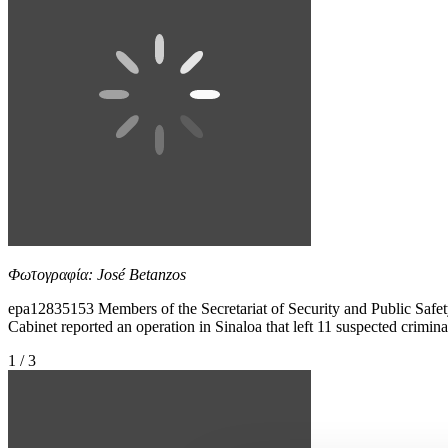
Φωτογραφία: José Betanzos
epa12835153 Members of the Secretariat of Security and Public Safety
Cabinet reported an operation in Sinaloa that left 11 suspected crimin
1 / 3