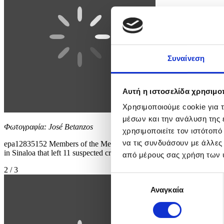
Συναίνεση
Αυτή η ιστοσελίδα χρησιμοπ
Χρησιμοποιούμε cookie για 
μέσων και την ανάλυση της
Φωτογραφία: José Betanzos
χρησιμοποιείτε τον ιστότοπ
να τις συνδυάσουν με άλλες
epa12835152 Members of the Mexican Army secure the area after condu
in Sinaloa that left 11 suspected criminals dead and a daughter of El 
από μέρους σας χρήση των 
2 / 3
Επιλογή
Αναγκαία
συγκατάθεσης