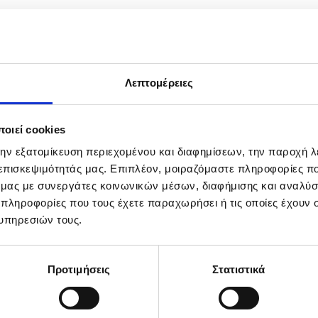
Λεπτομέρειες
οιεί cookies
την εξατομίκευση περιεχομένου και διαφημίσεων, την παροχή 
 επισκεψιμότητάς μας. Επιπλέον, μοιραζόμαστε πληροφορίες π
ό μας με συνεργάτες κοινωνικών μέσων, διαφήμισης και αναλύσ
 πληροφορίες που τους έχετε παραχωρήσει ή τις οποίες έχουν σ
cting an operation in the town of Valle Escondido, Sinaloa state, Me
Mayo Zambada, the leader of the Sinaloa Cartel currently imprisoned in t
υπηρεσιών τους.
Προτιμήσεις
Στατιστικά