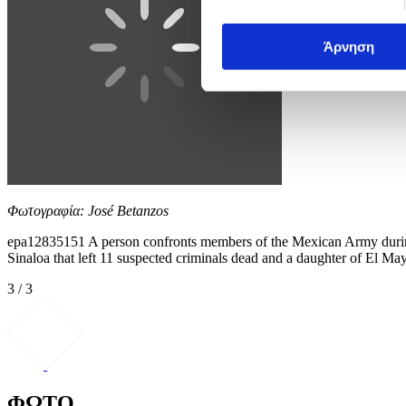
Άρνηση
Φωτογραφία: José Betanzos
epa12835151 A person confronts members of the Mexican Army during 
Sinaloa that left 11 suspected criminals dead and a daughter of El May
3 / 3
ΦΩΤΟ