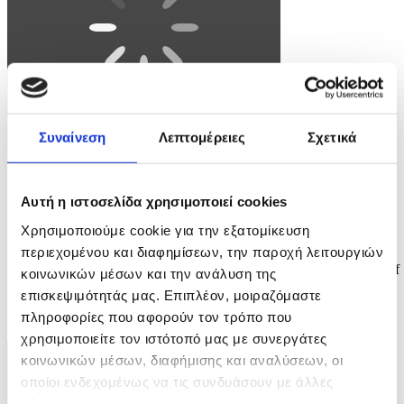
Συναίνεση
Λεπτομέρειες
Σχετικά
Φωτογραφία: ABIR SULTAN
Αυτή η ιστοσελίδα χρησιμοποιεί cookies
epa12835872 Anti-government protesters hold signs during a protest
Χρησιμοποιούμε cookie για την εξατομίκευση
against the war with Iran calling for the end of the war, in Tel Aviv,
περιεχομένου και διαφημίσεων, την παροχή λειτουργιών
Israel, 20 March 2026. US and Israel launched a joint military
operation targeting multiple locations across Iran in the early hours of
κοινωνικών μέσων και την ανάλυση της
28 February 2026, with Iran responding by launching retaliatory
επισκεψιμότητάς μας. Επιπλέον, μοιραζόμαστε
attacks across the...
πληροφορίες που αφορούν τον τρόπο που
8 / 9
χρησιμοποιείτε τον ιστότοπό μας με συνεργάτες
κοινωνικών μέσων, διαφήμισης και αναλύσεων, οι
οποίοι ενδεχομένως να τις συνδυάσουν με άλλες
πληροφορίες που τους έχετε παραχωρήσει ή τις οποίες