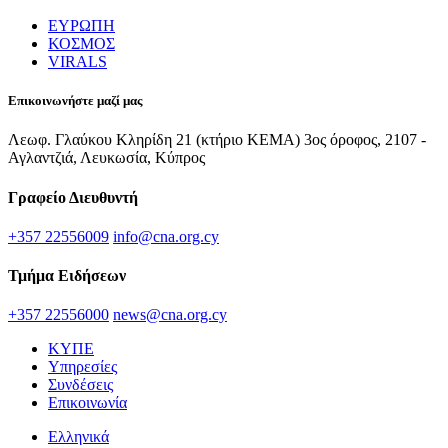
ΕΥΡΩΠΗ
ΚΟΣΜΟΣ
VIRALS
Επικοινωνήστε μαζί μας
Λεωφ. Γλαύκου Κληρίδη 21 (κτήριο ΚΕΜΑ) 3ος όροφος, 2107 -
Αγλαντζιά, Λευκωσία, Κύπρος
Γραφείο Διευθυντή
+357 22556009
info@cna.org.cy
Τμήμα Ειδήσεων
+357 22556000
news@cna.org.cy
ΚΥΠΕ
Υπηρεσίες
Συνδέσεις
Επικοινωνία
Ελληνικά