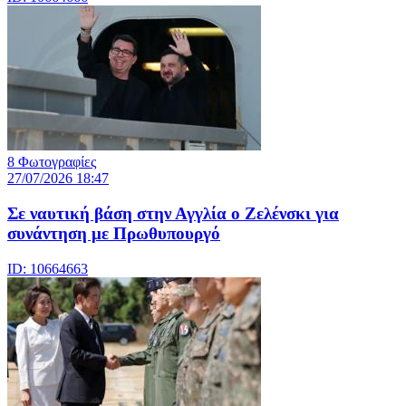
8 Φωτογραφίες
27/07/2026 18:47
Σε ναυτική βάση στην Αγγλία ο Ζελένσκι για
συνάντηση με Πρωθυπουργό
ID: 10664663