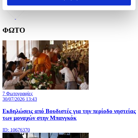
ΦΩΤΟ
7 Φωτογραφίες
30/07/2026 13:43
Εκδηλώσεις από Βουδιστές για την περίοδο νηστείας
των μοναχών στην Μπανγκόκ
ID: 10676370