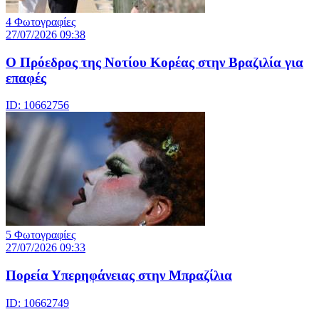
4 Φωτογραφίες
27/07/2026 09:38
Ο Πρόεδρος της Νοτίου Κορέας στην Βραζιλία για
επαφές
ID: 10662756
5 Φωτογραφίες
27/07/2026 09:33
Πορεία Υπερηφάνειας στην Μπραζίλια
ID: 10662749