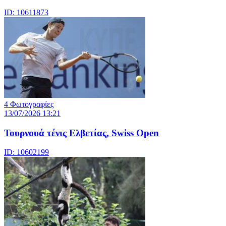
ID: 10611873
4 Φωτογραφίες
13/07/2026 13:21
Τουρνουά τένις Ελβετίας, Swiss Open
ID: 10602199