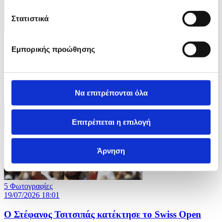
Στατιστικά
10 Φωτογραφίες
21/07/2026 14:04
Εμπορικής προώθησης
Iσραηλινή επίθεση με drone στοίχισε τη ζωή σε
οικογένεια έξι ανθρώπων στη Γάζα
Να επιτρέπονται όλα
ID: 10638584
Επιτρέπεται η επιλογή
Άρνηση
5 Φωτογραφίες
19/07/2026 18:01
Ο Στέφανος Τσιτσιπάς κατέκτησε το Swiss Open