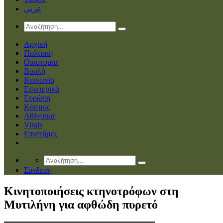
عربي
Αρχική
Πολιτική
Οικονομία
Βουλή
Κοινωνία
Εσωτερικά
Ευρώπη
Κόσμος
Αθλητικά
Virals
Επιστήμες
Σύνδεση
Κινητοποιήσεις κτηνοτρόφων στη
Μυτιλήνη για αφθώδη πυρετό