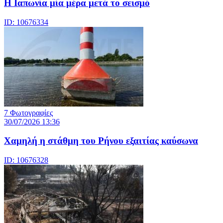
Η Ιαπωνία μία μέρα μετά το σεισμό
ID: 10676334
7 Φωτογραφίες
30/07/2026 13:36
Χαμηλή η στάθμη του Ρήνου εξαιτίας καύσωνα
ID: 10676328