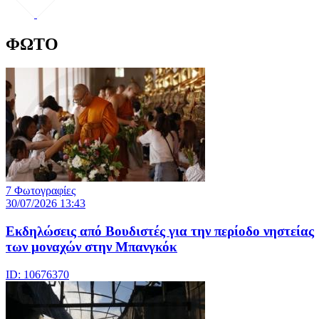
ΦΩΤΟ
7 Φωτογραφίες
30/07/2026 13:43
Εκδηλώσεις από Βουδιστές για την περίοδο νηστείας
των μοναχών στην Μπανγκόκ
ID: 10676370