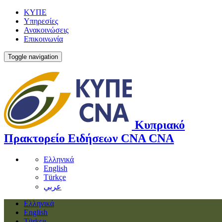
ΚΥΠΕ
Υπηρεσίες
Ανακοινώσεις
Επικοινωνία
Toggle navigation
Κυπριακό
Πρακτορείο Ειδήσεων
CNA
CNA
Ελληνικά
English
Türkçe
عربي
Ελληνικά
English
Türkçe