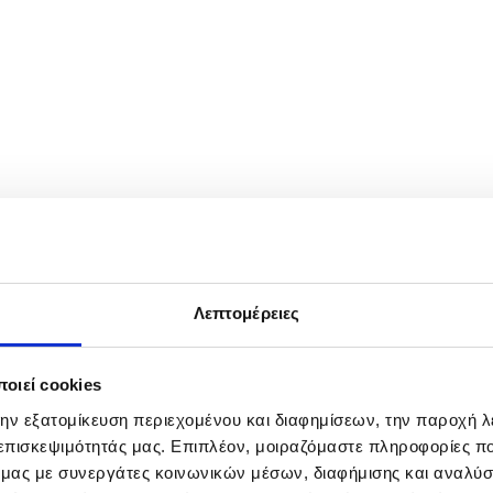
order crossing between Bosnia and Herzegovina and Croatia near Donji 
 toward the European Union in opposition to the EU’s Entry/Exit System (
Λεπτομέρειες
οιεί cookies
την εξατομίκευση περιεχομένου και διαφημίσεων, την παροχή 
 επισκεψιμότητάς μας. Επιπλέον, μοιραζόμαστε πληροφορίες π
ό μας με συνεργάτες κοινωνικών μέσων, διαφήμισης και αναλύσ