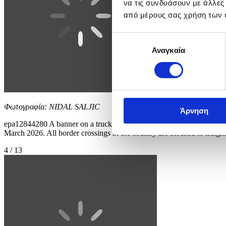
να τις συνδυάσουν με άλλες
από μέρους σας χρήση των 
Επιλογή
Αναγκαία
συγκατάθεσης
Φωτογραφία: NIDAL SALJIC
Άρνηση
epa12844280 A banner on a truck windshield reads 'It's enough!' dur
March 2026. All border crossings in the country are blocked to freight 
4 / 13