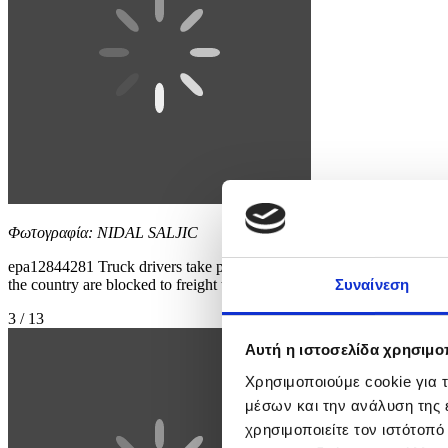
Φωτογραφία: NIDAL SALJIC
epa12844281 Truck drivers take part in the blockade of the Svilaj b
the country are blocked to freight traffic as carriers suspend transit
Συναίνεση
3 / 13
Αυτή η ιστοσελίδα χρησιμοπ
Χρησιμοποιούμε cookie για 
μέσων και την ανάλυση της
χρησιμοποιείτε τον ιστότοπ