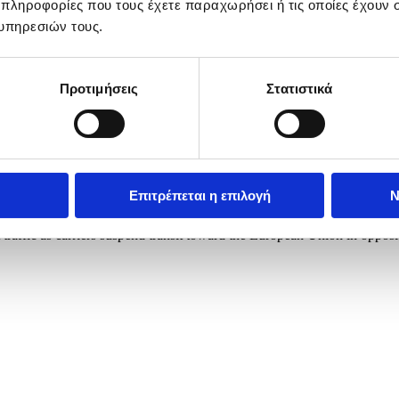
 πληροφορίες που τους έχετε παραχωρήσει ή τις οποίες έχουν σ
υπηρεσιών τους.
Προτιμήσεις
Στατιστικά
Επιτρέπεται η επιλογή
Ν
ing the blockade of the Svilaj border crossing between Bosnia and Her
traffic as carriers suspend transit toward the European Union in oppositi