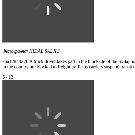
Φωτογραφία: NIDAL SALJIC
epa12844276 A truck driver takes part in the blockade of the Svilaj
in the country are blocked to freight traffic as carriers suspend tran
6 / 13