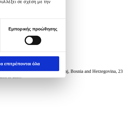
υλλέξει σε σχέση με την
Εμπορικής προώθησης
α επιτρέπονται όλα
zegovina and Croatia near Donji Svilaj, Bosnia and Herzegovina, 23
on to the...