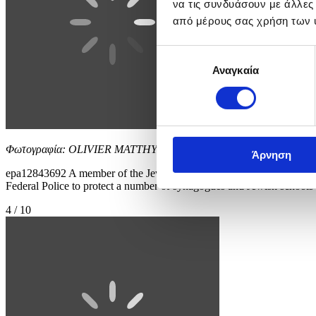
να τις συνδυάσουν με άλλες
από μέρους σας χρήση των 
Επιλογή
Αναγκαία
συγκατάθεσης
Φωτογραφία: OLIVIER MATTHYS
Άρνηση
epa12843692 A member of the Jewish community walks on a street in 
Federal Police to protect a number of synagogues and Jewish school
4 / 10