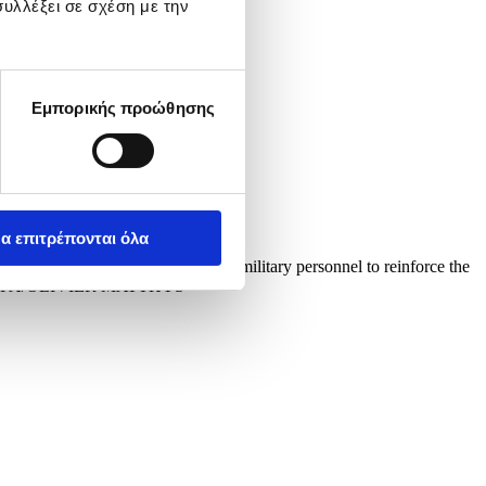
υλλέξει σε σχέση με την
Εμπορικής προώθησης
α επιτρέπονται όλα
n 16 March that it will deploy military personnel to reinforce the
urope. EPA/OLIVIER MATTHYS