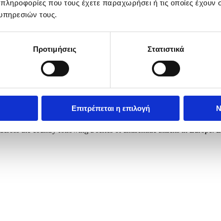
 πληροφορίες που τους έχετε παραχωρήσει ή τις οποίες έχουν σ
υπηρεσιών τους.
Προτιμήσεις
Στατιστικά
Επιτρέπεται η επιλογή
Ν
Antwerp, Belgium, 23 March 2026. The Belgian government announced o
s across the country following a series of antisemitic attacks in E