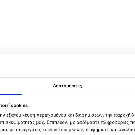
ce in Antwerp, Belgium, 23 March 2026. The Belgian government announ
ols across the country following a series of antisemitic attacks in Eu
Λεπτομέρειες
οιεί cookies
την εξατομίκευση περιεχομένου και διαφημίσεων, την παροχή 
 επισκεψιμότητάς μας. Επιπλέον, μοιραζόμαστε πληροφορίες π
ό μας με συνεργάτες κοινωνικών μέσων, διαφήμισης και αναλύσ