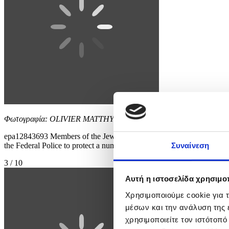
Φωτογραφία: OLIVIER MATTHYS
epa12843693 Members of the Jewish community interact with the poli
the Federal Police to protect a number of synagogues and Jewish scho
Συναίνεση
3 / 10
Αυτή η ιστοσελίδα χρησιμοπ
Χρησιμοποιούμε cookie για 
μέσων και την ανάλυση της
χρησιμοποιείτε τον ιστότοπ