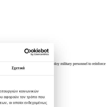
ced on 16 March that it will deploy military personnel to reinforce
rope. EPA/OLIVIER...
Σχετικά
λειτουργιών κοινωνικών
ου αφορούν τον τρόπο που
εων, οι οποίοι ενδεχομένως