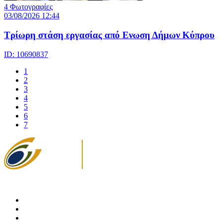
4 Φωτογραφίες
03/08/2026 12:44
Τρίωρη στάση εργασίας από Ενωση Δήμων Κύπρου
ID: 10690837
1
2
3
4
5
6
7