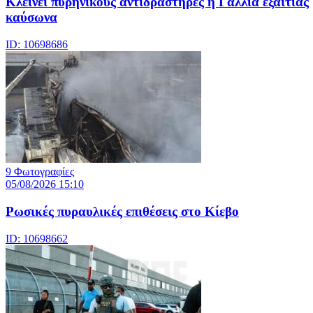
Κλείνει πυρηνικούς αντιδραστήρες η Γαλλία εξαιτίας
καύσωνα
ID: 10698686
9 Φωτογραφίες
05/08/2026 15:10
Ρωσικές πυραυλικές επιθέσεις στο Κίεβο
ID: 10698662