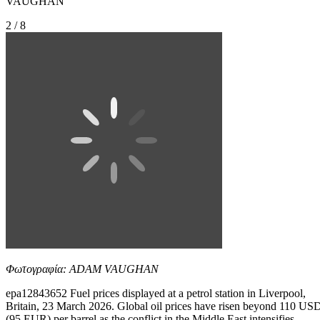
VAUGHAN
2 / 8
Φωτογραφία: ADAM VAUGHAN
epa12843652 Fuel prices displayed at a petrol station in Liverpool,
Britain, 23 March 2026. Global oil prices have risen beyond 110 US
(95 EUR) per barrel as the conflict in the Middle East intensifies.