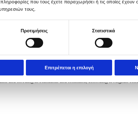
 πληροφορίες που τους έχετε παραχωρήσει ή τις οποίες έχουν σ
υπηρεσιών τους.
Προτιμήσεις
Στατιστικά
Επιτρέπεται η επιλογή
Ν
in Kandahar, Afghanistan, 26 March 2026. At least ten people died an
ins and flooding in Kandahar and Helmand, according to Afghan officia