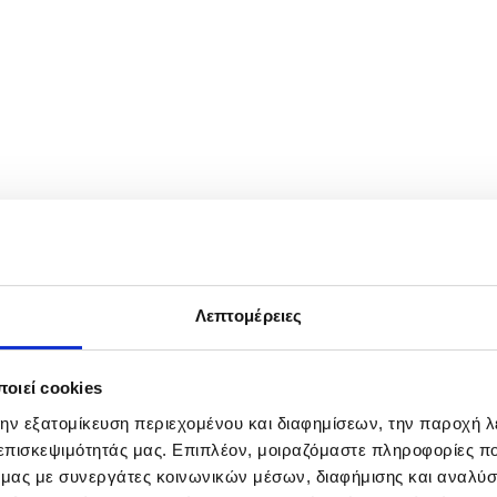
in Kandahar, Afghanistan, 26 March 2026. At least ten people died an
ins and flooding in Kandahar and Helmand, according to Afghan officia
Λεπτομέρειες
οιεί cookies
την εξατομίκευση περιεχομένου και διαφημίσεων, την παροχή 
 επισκεψιμότητάς μας. Επιπλέον, μοιραζόμαστε πληροφορίες π
ό μας με συνεργάτες κοινωνικών μέσων, διαφήμισης και αναλύσ