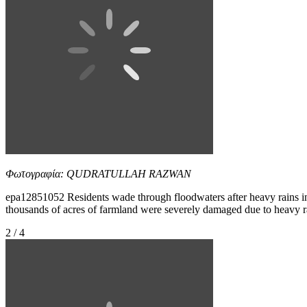
Φωτογραφία: QUDRATULLAH RAZWAN
epa12851052 Residents wade through floodwaters after heavy rains in
thousands of acres of farmland were severely damaged due to heav
2 / 4