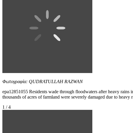
Φωτογραφία: QUDRATULLAH RAZWAN
epa12851055 Residents wade through floodwaters after heavy rains in
thousands of acres of farmland were severely damaged due to heav
1 / 4