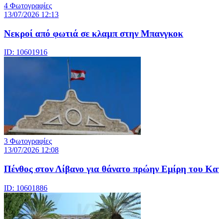
4 Φωτογραφίες
13/07/2026 12:13
Νεκροί από φωτιά σε κλαμπ στην Μπανγκοκ
ID: 10601916
3 Φωτογραφίες
13/07/2026 12:08
Πένθος στον Λίβανο για θάνατο πρώην Εμίρη του Κ
ID: 10601886