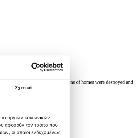
d six others were injured, while dozens of homes were destroyed and
ls. ...
Σχετικά
λειτουργιών κοινωνικών
ου αφορούν τον τρόπο που
εων, οι οποίοι ενδεχομένως