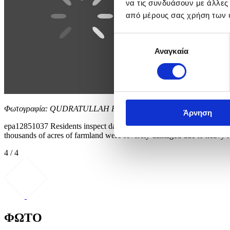
να τις συνδυάσουν με άλλες
από μέρους σας χρήση των 
Επιλογή
Αναγκαία
συγκατάθεσης
Φωτογραφία: QUDRATULLAH RAZWAN
Άρνηση
epa12851037 Residents inspect damaged belongings after heavy rains 
thousands of acres of farmland were severely damaged due to heavy ra
4 / 4
ΦΩΤΟ