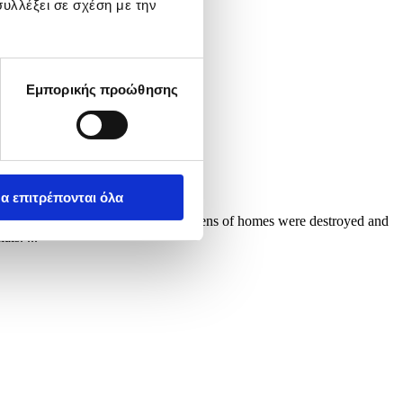
υλλέξει σε σχέση με την
Εμπορικής προώθησης
α επιτρέπονται όλα
d six others were injured, while dozens of homes were destroyed and
ls. ...