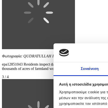
Φωτογραφία: QUDRATULLAH RAZWAN
epa12851043 Residents inspect damaged belongings after heavy rains 
thousands of acres of farmland were severely damaged due to heavy ra
Συναίνεση
3 / 4
Αυτή η ιστοσελίδα χρησιμοπ
Χρησιμοποιούμε cookie για 
μέσων και την ανάλυση της
χρησιμοποιείτε τον ιστότοπ