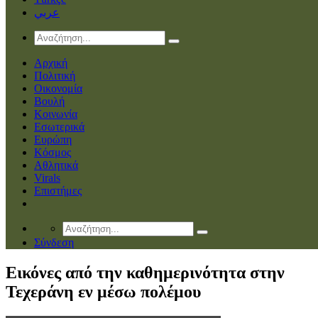
عربي
Αρχική
Πολιτική
Οικονομία
Βουλή
Κοινωνία
Εσωτερικά
Ευρώπη
Κόσμος
Αθλητικά
Virals
Επιστήμες
Σύνδεση
Εικόνες από την καθημερινότητα στην
Τεχεράνη εν μέσω πολέμου