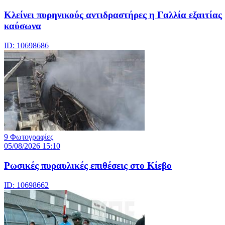
Κλείνει πυρηνικούς αντιδραστήρες η Γαλλία εξαιτίας
καύσωνα
ID: 10698686
9 Φωτογραφίες
05/08/2026 15:10
Ρωσικές πυραυλικές επιθέσεις στο Κίεβο
ID: 10698662