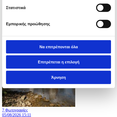
Στατιστικά
Εμπορικής προώθησης
7 Φωτογραφίες
05/08/2026 15:15
Να επιτρέπονται όλα
'Εκρηξη ηφαιστείου Fuego στη Γουατεμάλα
Επιτρέπεται η επιλογή
ID: 10698702
Άρνηση
7 Φωτογραφίες
05/08/2026 15:11