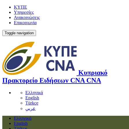
ΚΥΠΕ
Υπηρεσίες
Ανακοινώσεις
Επικοινωνία
Toggle navigation
Κυπριακό
Πρακτορείο Ειδήσεων
CNA
CNA
Ελληνικά
English
Türkçe
عربي
Ελληνικά
English
Türkçe