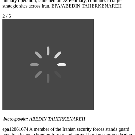
military operation, launched on 28 February, continues to target
strategic sites across Iran. EPA/ABEDIN TAHERKENAREH
2 / 5
Φωτογραφία: ABEDIN TAHERKENAREH
epa12861674 A member of the Iranian security forces stands guard
next to a banner showing former and current Iranian supreme leaders,