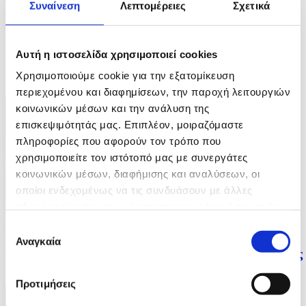
Συναίνεση
Λεπτομέρειες
Σχετικά
7 Φωτογραφίες
05/08/2026 15:19
Αυτή η ιστοσελίδα χρησιμοποιεί cookies
Εξωραϊσμός σχολικών αυλών στην Αθήνα
Χρησιμοποιούμε cookie για την εξατομίκευση
ID: 10698747
περιεχομένου και διαφημίσεων, την παροχή λειτουργιών
κοινωνικών μέσων και την ανάλυση της
επισκεψιμότητάς μας. Επιπλέον, μοιραζόμαστε
πληροφορίες που αφορούν τον τρόπο που
χρησιμοποιείτε τον ιστότοπό μας με συνεργάτες
κοινωνικών μέσων, διαφήμισης και αναλύσεων, οι
οποίοι ενδεχομένως να τις συνδυάσουν με άλλες
πληροφορίες που τους έχετε παραχωρήσει ή τις οποίες
7 Φωτογραφίες
έχουν συλλέξει σε σχέση με την από μέρους σας χρήση
05/08/2026 15:17
Επιλογή
των υπηρεσιών τους.
Αναγκαία
συγκατάθεσης
Έντονες βροχοπτώσεις στην επαρχία Ασάμ της Ινδίας
ID: 10698714
Προτιμήσεις