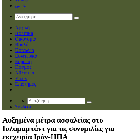
عربي
Αρχική
Πολιτική
Οικονομία
Βουλή
Κοινωνία
Εσωτερικά
Ευρώπη
Κόσμος
Αθλητικά
Virals
Επιστήμες
Σύνδεση
Αυξημένα μέτρα ασφαλείας στο
Ισλαμαμπάντ για τις συνομιλίες για
εκεχειρία Ιράν-ΗΠΑ