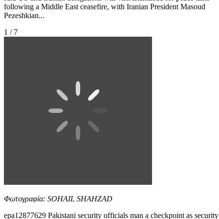
following a Middle East ceasefire, with Iranian President Masoud
Pezeshkian...
1 / 7
Φωτογραφία: SOHAIL SHAHZAD
epa12877629 Pakistani security officials man a checkpoint as security