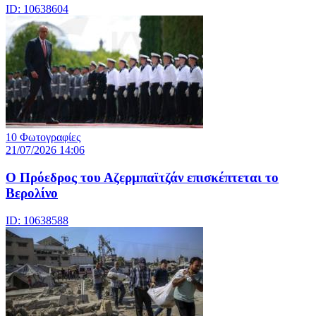
ID: 10638604
10 Φωτογραφίες
21/07/2026 14:06
Ο Πρόεδρος του Αζερμπαϊτζάν επισκέπτεται το
Βερολίνο
ID: 10638588