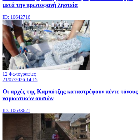
μετά την πρωτοφανή ληστεία
ID: 10642716
12 Φωτογραφίες
21/07/2026 14:15
Οι αρχές της Καμπότζης καταστρέφουν πέντε τόνους
ναρκωτικών ουσιών
ID: 10638621