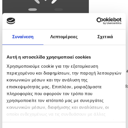
Συναίνεση
Λεπτομέρειες
Σχετικά
Αυτή η ιστοσελίδα χρησιμοποιεί cookies
Φωτογραφία: SOHAIL SHAHZAD
Χρησιμοποιούμε cookie για την εξατομίκευση
epa12877627 Pakistani security officials stand guard at a checkpoint 
περιεχομένου και διαφημίσεων, την παροχή λειτουργιών
security has been intensified ahead of the visit of US and Iranian
κοινωνικών μέσων και την ανάλυση της
delegations in Islamabad, Pakistan, 09 April 2026. Prime Minister
Shehbaz Sharif said US and Iranian delegations will visit Islamabad f
επισκεψιμότητάς μας. Επιπλέον, μοιραζόμαστε
peace talks following a Middle East ceasefire, with Iranian President
πληροφορίες που αφορούν τον τρόπο που
Masoud...
χρησιμοποιείτε τον ιστότοπό μας με συνεργάτες
7 / 7
κοινωνικών μέσων, διαφήμισης και αναλύσεων, οι
οποίοι ενδεχομένως να τις συνδυάσουν με άλλες
πληροφορίες που τους έχετε παραχωρήσει ή τις οποίες
έχουν συλλέξει σε σχέση με την από μέρους σας χρήση