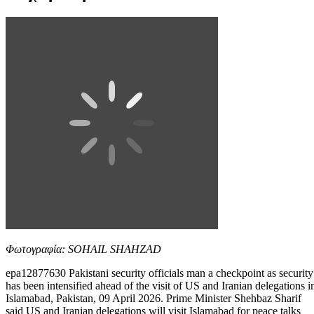
Φωτογραφία: SOHAIL SHAHZAD
epa12877630 Pakistani security officials man a checkpoint as security
has been intensified ahead of the visit of US and Iranian delegations i
Islamabad, Pakistan, 09 April 2026. Prime Minister Shehbaz Sharif
said US and Iranian delegations will visit Islamabad for peace talks