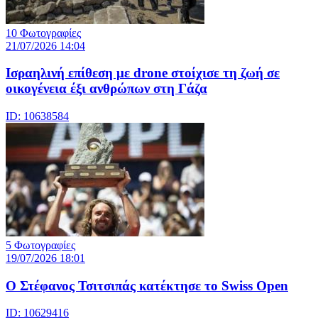
10 Φωτογραφίες
21/07/2026 14:04
Iσραηλινή επίθεση με drone στοίχισε τη ζωή σε
οικογένεια έξι ανθρώπων στη Γάζα
ID: 10638584
5 Φωτογραφίες
19/07/2026 18:01
Ο Στέφανος Τσιτσιπάς κατέκτησε το Swiss Open
ID: 10629416